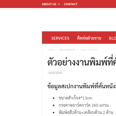
ABOUT US
CONTACT
โ
SERVICES
ติดต่อฝ่ายขาย
BL
ร
ง
Home
ผลงานของเรา
Digital Portfolio
พิ
ตัวอย่างงานพิมพ์ที่
ม
พ์
12/03/2025
ดิ
ข้อมูลสเปกงานพิมพ์ที่คั่นหนั
จิ
ต
ขนาดสำเร็จ4*13cm
อ
กระดาษอาร์ตการ์ด 260 แกรม
ล
พิมพ์4สี2ด้าน+เคลือบด้าน 2 ด้าน
M