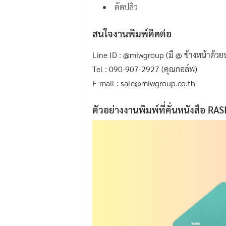
ตัดปลิว
.
I
สนใจงานพิมพ์ติดต่อ
.
W
Line ID : @miwgroup (มี @ ข้างหน้าด้วย
.
Tel : 090-907-2927 (คุณกอล์ฟ)
G
E-mail : sale@miwgroup.co.th
r
ตัวอย่างงานพิมพ์ที่คั่นหนังสือ RA
o
u
p