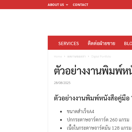
ABOUT US
CONTACT
โ
SERVICES
ติดต่อฝ่ายขาย
BL
ร
ง
Home
ผลงานของเรา
Digital Portfolio
พิ
ตัวอย่างงานพิมพ์ห
ม
พ์
28/08/2025
ดิ
ตัวอย่างงานพิมพ์หนังสือคู่
จิ
ต
ขนาดสำเร็จA4
อ
ปกกระดาษอาร์ตการ์ด 260 แกรม
ล
เนื้อในกระดาษอาร์ตมัน 128 แกรม
M