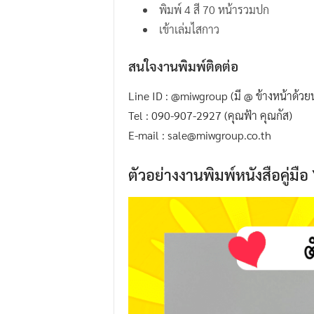
พิมพ์ 4 สี 70 หน้ารวมปก
.
เข้าเล่มไสกาว
I
.
สนใจงานพิมพ์ติดต่อ
W
.
Line ID : @miwgroup (มี @ ข้างหน้าด้ว
G
Tel : 090-907-2927 (คุณฟ้า คุณกัส)
r
E-mail : sale@miwgroup.co.th
o
u
ตัวอย่างงานพิมพ์หนังสือคู่
p