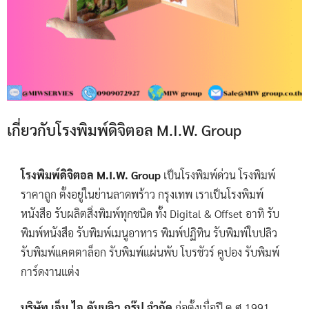
เกี่ยวกับโรงพิมพ์ดิจิตอล M.I.W. Group
โรงพิมพ์ดิจิตอล M.I.W. Group
เป็นโรงพิมพ์ด่วน โรงพิมพ์
ราคาถูก ตั้งอยู่ในย่านลาดพร้าว กรุงเทพ เราเป็นโรงพิมพ์
หนังสือ รับผลิตสิ่งพิมพ์ทุกชนิด ทั้ง Digital & Offset อาทิ รับ
พิมพ์หนังสือ รับพิมพ์เมนูอาหาร พิมพ์ปฏิทิน รับพิมพ์ใบปลิว
รับพิมพ์แคตตาล็อก รับพิมพ์แผ่นพับ โบรชัวร์ คูปอง รับพิมพ์
การ์ดงานแต่ง
บริษัท เอ็ม.ไอ.ดับบลิว.กรุ๊ป จำกัด
ก่อตั้งเมื่อปี ค.ศ 1991