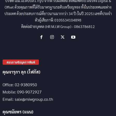
บริษัท เอ็ม.ไอ.ดับบลิว. กรุ๊ป จำกัด รับผลิตสื่อ สิ่งพิมพ์ครบวงจรทั้ง Digital &
Offset ด้วยคุณภาพที่ได้รับมาตรฐานระดับเหรียญทอง ทั้งในประเทศและต่าง
ประเทศ ด้วยประสบการณ์ที่ยาวนานมากกว่า 34 ปี (ในปี 2025) เลขที่ประจำ
ตัวผู้เสียภาษี: 0105534104898
ติดต่อฝ่ายบุคคล (HR M.I.W Group) - 0863786812
สอบถามข้อมูลการพิมพ์
คุณจารุภา ลุก (โฟกัส)
Office: 02-9380950
Mobile: 090-9072927
Email: sale@miwgroup.co.th
คุณชมัยพร (แนน)