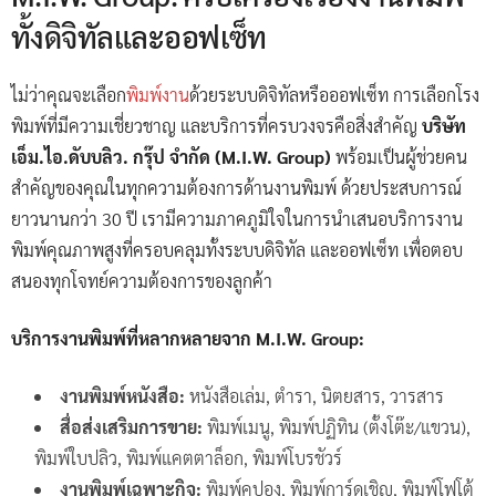
ทั้งดิจิทัลและออฟเซ็ท
ไม่ว่าคุณจะเลือก
พิมพ์งาน
ด้วยระบบดิจิทัลหรือออฟเซ็ท การเลือกโรง
พิมพ์ที่มีความเชี่ยวชาญ และบริการที่ครบวงจรคือสิ่งสำคัญ
บริษัท
เอ็ม.ไอ.ดับบลิว. กรุ๊ป จำกัด (M.I.W. Group)
พร้อมเป็นผู้ช่วยคน
สำคัญของคุณในทุกความต้องการด้านงานพิมพ์ ด้วยประสบการณ์
ยาวนานกว่า 30 ปี เรามีความภาคภูมิใจในการนำเสนอบริการงาน
พิมพ์คุณภาพสูงที่ครอบคลุมทั้งระบบดิจิทัล และออฟเซ็ท เพื่อตอบ
สนองทุกโจทย์ความต้องการของลูกค้า
บริการงานพิมพ์ที่หลากหลายจาก M.I.W. Group:
งานพิมพ์หนังสือ:
หนังสือเล่ม, ตำรา, นิตยสาร, วารสาร
สื่อส่งเสริมการขาย:
พิมพ์เมนู, พิมพ์ปฏิทิน (ตั้งโต๊ะ/แขวน),
พิมพ์ใบปลิว, พิมพ์แคตตาล็อก, พิมพ์โบรชัวร์
งานพิมพ์เฉพาะกิจ:
พิมพ์คูปอง, พิมพ์การ์ดเชิญ, พิมพ์โฟโต้