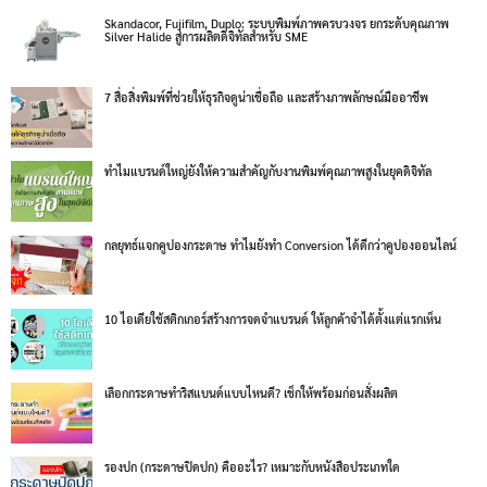
Skandacor, Fujifilm, Duplo: ระบบพิมพ์ภาพครบวงจร ยกระดับคุณภาพ
Silver Halide สู่การผลิตดิจิทัลสำหรับ SME
7 สื่อสิ่งพิมพ์ที่ช่วยให้ธุรกิจดูน่าเชื่อถือ และสร้างภาพลักษณ์มืออาชีพ
ทำไมแบรนด์ใหญ่ยังให้ความสำคัญกับงานพิมพ์คุณภาพสูงในยุคดิจิทัล
กลยุทธ์แจกคูปองกระดาษ ทำไมยังทำ Conversion ได้ดีกว่าคูปองออนไลน์
10 ไอเดียใช้สติกเกอร์สร้างการจดจำแบรนด์ ให้ลูกค้าจำได้ตั้งแต่แรกเห็น
เลือกกระดาษทำริสแบนด์แบบไหนดี? เช็กให้พร้อมก่อนสั่งผลิต
รองปก (กระดาษปิดปก) คืออะไร? เหมาะกับหนังสือประเภทใด