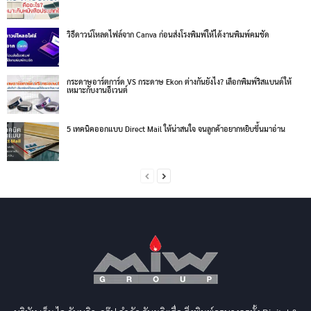
วิธีดาวน์โหลดไฟล์จาก Canva ก่อนส่งโรงพิมพ์ให้ได้งานพิมพ์คมชัด
กระดาษอาร์ตการ์ด VS กระดาษ Ekon ต่างกันยังไง? เลือกพิมพ์ริสแบนด์ให้
เหมาะกับงานอีเวนต์
5 เทคนิคออกแบบ Direct Mail ให้น่าสนใจ จนลูกค้าอยากหยิบขึ้นมาอ่าน