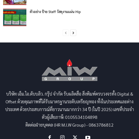
ตัวอย่าง ป้าย Staff วัสดุงานแผ่น Hip
บริษัท เอ็ม.ไอ.ดับบลิว. กรุ๊ป จำกัด รับผลิตสื่อ สิ่งพิมพ์ครบวงจรทั้ง Digital &
Offset ด้วยคุณภาพที่ได้รับมาตรฐานระดับเหรียญทอง ทั้งในประเทศและต่าง
ประเทศ ด้วยประสบการณ์ที่ยาวนานมากกว่า 34 ปี (ในปี 2025) เลขที่ประจำ
ตัวผู้เสียภาษี: 0105534104898
ติดต่อฝ่ายบุคคล (HR M.I.W Group) - 0863786812