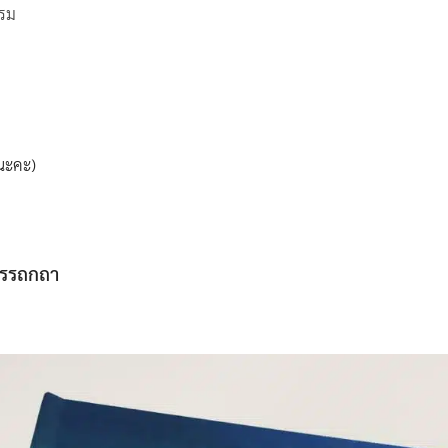
รม
ยนะคะ)
อรรถกถา