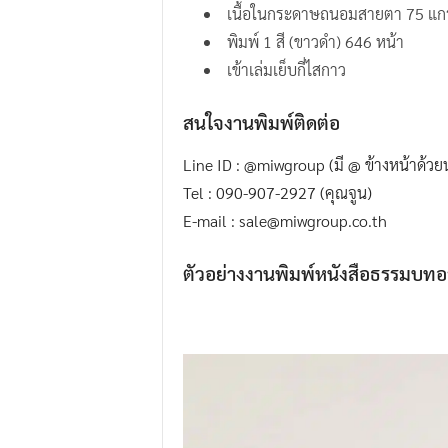
เนื้อในกระดาษถนอมสายตา 75 แก
.
พิมพ์ 1 สี (ขาวดำ) 646 หน้า
I
เข้าเล่มเย็บกี่ไสกาว
.
W
สนใจงานพิมพ์ติดต่อ
.
G
Line ID : @miwgroup (มี @ ข้างหน้าด้ว
r
Tel : 090-907-2927 (คุณจูน)
o
E-mail : sale@miwgroup.co.th
u
ตัวอย่างงานพิมพ์หนังสือธรรมบท
p