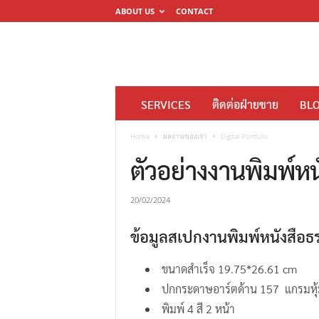
ABOUT US
CONTACT
โ
SERVICES
ติดต่อฝ่ายขาย
BL
ร
ง
Home
ผลงานของเรา
Digital Portfolio
พิ
ตัวอย่างงานพิมพ์
ม
พ์
20/02/2024
ดิ
ข้อมูลสเปกงานพิมพ์หนังสื
จิ
ต
ขนาดสำเร็จ 19.75*26.61 cm
อ
ปกกระดาษอาร์ตด้าน 157 แกรมหุ้มจั
ล
พิมพ์ 4 สี 2 หน้า
M