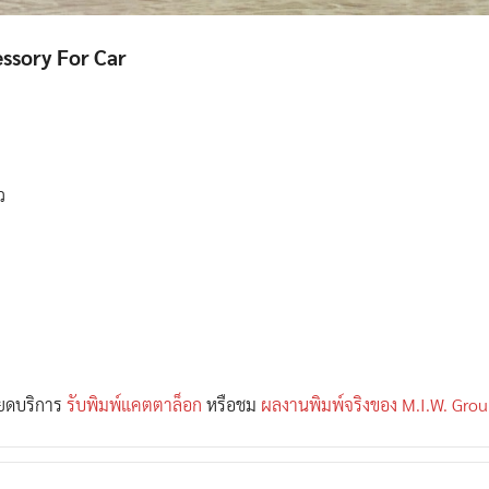
essory For Car
ว
ียดบริการ
รับพิมพ์แคตตาล็อก
หรือชม
ผลงานพิมพ์จริงของ M.I.W. Gro