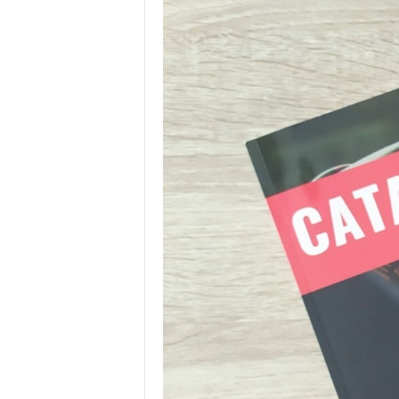
.
I
.
W
.
G
r
o
u
p