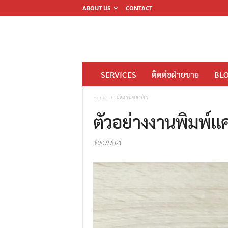
ABOUT US
CONTACT
โ
SERVICES
ติดต่อฝ่ายขาย
BL
ร
ง
Home
ผลงานของเรา
พิ
ตัวอย่างงานพิมพ์แ
ม
พ์
30/07/2021
ดิ
จิ
ต
อ
ล
M