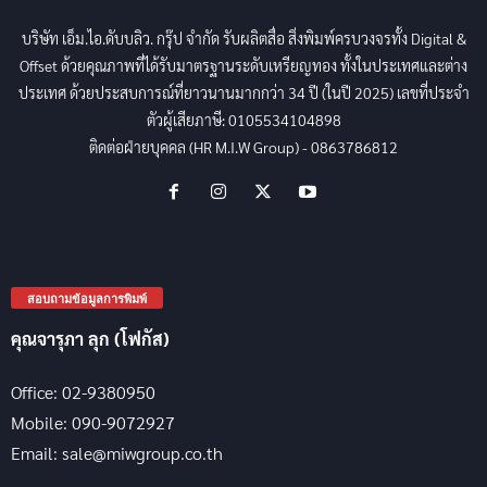
บริษัท เอ็ม.ไอ.ดับบลิว. กรุ๊ป จำกัด รับผลิตสื่อ สิ่งพิมพ์ครบวงจรทั้ง Digital &
Offset ด้วยคุณภาพที่ได้รับมาตรฐานระดับเหรียญทอง ทั้งในประเทศและต่าง
ประเทศ ด้วยประสบการณ์ที่ยาวนานมากกว่า 34 ปี (ในปี 2025) เลขที่ประจำ
ตัวผู้เสียภาษี: 0105534104898
ติดต่อฝ่ายบุคคล (HR M.I.W Group) - 0863786812
สอบถามข้อมูลการพิมพ์
คุณจารุภา ลุก (โฟกัส)
Office: 02-9380950
Mobile: 090-9072927
Email: sale@miwgroup.co.th