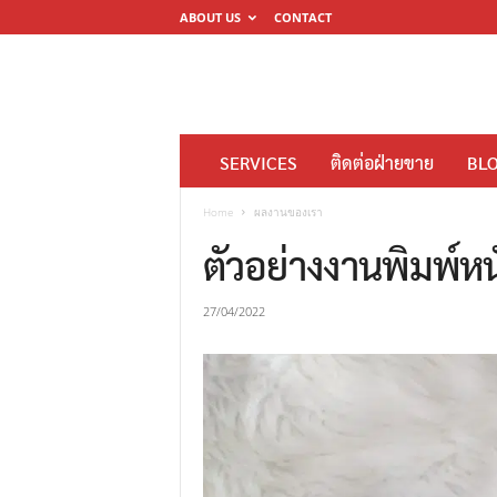
ABOUT US
CONTACT
โ
SERVICES
ติดต่อฝ่ายขาย
BL
ร
ง
Home
ผลงานของเรา
พิ
ตัวอย่างงานพิมพ์ห
ม
พ์
27/04/2022
ดิ
จิ
ต
อ
ล
M