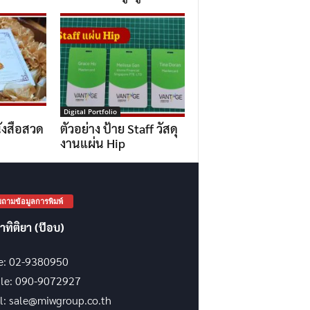
Digital Portfolio
ังสือสวด
ตัวอย่าง ป้าย Staff วัสดุ
งานแผ่น Hip
ถามข้อมูลการพิมพ์
าทิติยา (ป๊อบ)
ce: 02-9380950
le: 090-9072927
l: sale@miwgroup.co.th