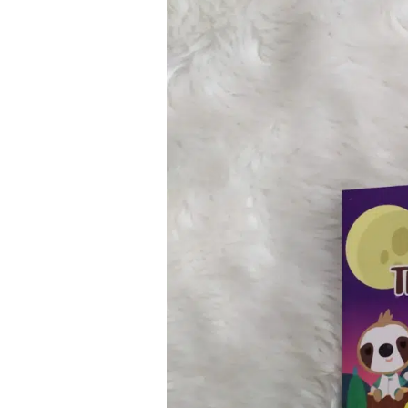
.
I
.
W
.
G
r
o
u
p