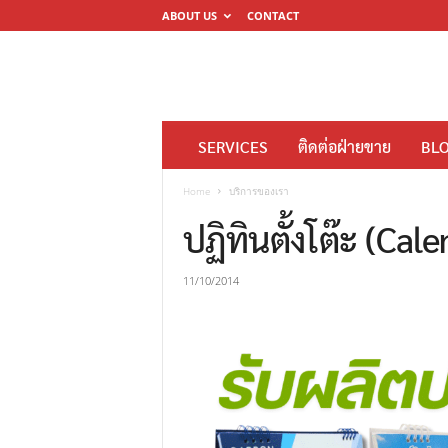
ABOUT US
CONTACT
โ
SERVICES
ติดต่อฝ่ายขาย
BL
ร
ง
Home
บริการของเรา
พิ
ปฏิทินตั้งโต๊ะ (Cal
ม
พ์
11/10/2014
ดิ
จิ
ต
อ
ล
M