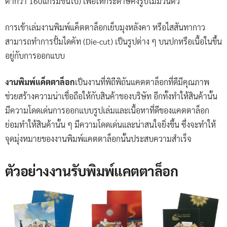
ต่ำกว่า 160แกรมขึ้นไป) เพื่อให้กระดาษคงรูปไม่ม้วนตัว
การเข้าเล่มงานพิมพ์แค็ตตาล็อกเย็บมุงหลังคา หรือไสสันทากาว
สามารถทำการปั้มไดคัท (Die-cut) เป็นรูปต่าง ๆ บนปกหรือเนื้อในขึ้น
อยู่กับการออกแบบ
งานพิมพ์แค็ตตาล็อก
เป็นงานที่พิถีพิถันแคตตาล็อกที่ดีมีคุณภาพ
ช่วยสร้างความน่าเชื่อถือให้กับสินค้าของบริษัท อีกทั้งทำให้สินค้านั้น
มีความโดดเด่นการออกแบบรูปเล่มและเนื้อหาที่ดีของแคตตาล็อก
ย่อมทำให้สินค้านั้น ๆ มีความโดดเด่นและน่าสนใจยิ่งขึ้น ซึ่งจะทำให้
จุดมุ่งหมายของงานพิมพ์แคตตาล็อกนั้นประสบความสำเร็จ
ตัวอย่างงานรับพิมพ์แคตตาล็อก