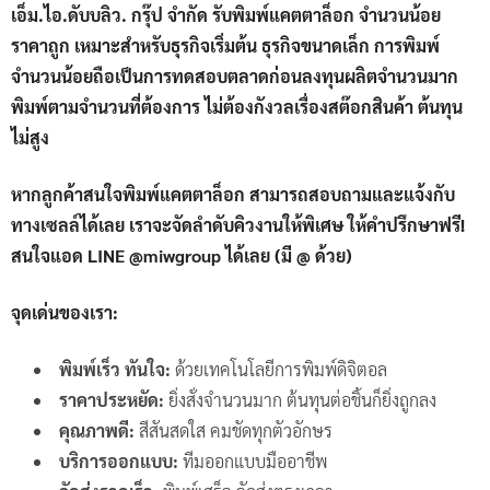
เอ็ม.ไอ.ดับบลิว. กรุ๊ป จำกัด รับพิมพ์แคตตาล็อก จำนวนน้อย
ราคาถูก เหมาะสำหรับธุรกิจเริ่มต้น ธุรกิจขนาดเล็ก การพิมพ์
จำนวนน้อยถือเป็นการทดสอบตลาดก่อนลงทุนผลิตจำนวนมาก
พิมพ์ตามจำนวนที่ต้องการ ไม่ต้องกังวลเรื่องสต๊อกสินค้า ต้นทุน
ไม่สูง
หากลูกค้าสนใจพิมพ์แคตตาล็อก สามารถสอบถามและแจ้งกับ
ทางเซลล์ได้เลย เราจะจัดลำดับคิวงานให้พิเศษ ให้คำปรึกษาฟรี!
สนใจแอด LINE @miwgroup ได้เลย (มี @ ด้วย)
จุดเด่นของเรา:
พิมพ์เร็ว ทันใจ:
ด้วยเทคโนโลยีการพิมพ์ดิจิตอล
ราคาประหยัด:
ยิ่งสั่งจำนวนมาก ต้นทุนต่อชิ้นก็ยิ่งถูกลง
คุณภาพดี:
สีสันสดใส คมชัดทุกตัวอักษร
บริการออกแบบ:
ทีมออกแบบมืออาชีพ