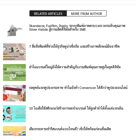
RELATED ARTICLES
MORE FROM AUTHOR
Skandacor, Fujifilm, Duplo: ระบบพิมพ์ภาพครบวงจร ยกระดับคุณภาพ
Silver Halide สู่การผลิตดิจิทัลสำหรับ SME
7 สื่อสิ่งพิมพ์ที่ช่วยให้ธุรกิจดูน่าเชื่อถือ และสร้างภาพลักษณ์มืออาชีพ
ทำไมแบรนด์ใหญ่ยังให้ความสำคัญกับงานพิมพ์คุณภาพสูงในยุคดิจิทัล
กลยุทธ์แจกคูปองกระดาษ ทำไมยังทำ Conversion ได้ดีกว่าคูปองออนไลน์
10 ไอเดียใช้สติกเกอร์สร้างการจดจำแบรนด์ ให้ลูกค้าจำได้ตั้งแต่แรกเห็น
เลือกกระดาษทำริสแบนด์แบบไหนดี? เช็กให้พร้อมก่อนสั่งผลิต