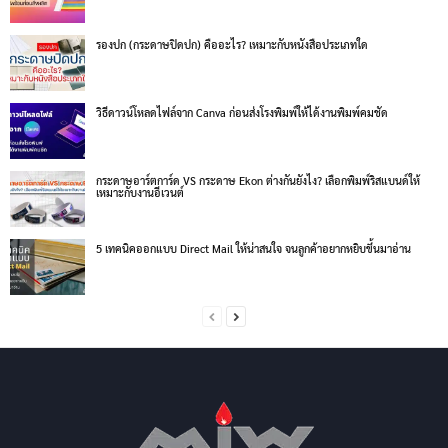
รองปก (กระดาษปิดปก) คืออะไร? เหมาะกับหนังสือประเภทใด
วิธีดาวน์โหลดไฟล์จาก Canva ก่อนส่งโรงพิมพ์ให้ได้งานพิมพ์คมชัด
กระดาษอาร์ตการ์ด VS กระดาษ Ekon ต่างกันยังไง? เลือกพิมพ์ริสแบนด์ให้
เหมาะกับงานอีเวนต์
5 เทคนิคออกแบบ Direct Mail ให้น่าสนใจ จนลูกค้าอยากหยิบขึ้นมาอ่าน