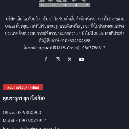
บริษัท เอ็ม.ไอ.ดับบลิว. กรุ๊ป จำกัด รับผลิตสื่อ สิ่งพิมพ์ครบวงจรทั้ง Digital &
Offset ด้วยคุณภาพที่ได้รับมาตรฐานระดับเหรียญทอง ทั้งในประเทศและต่าง
ประเทศ ด้วยประสบการณ์ที่ยาวนานมากกว่า 34 ปี (ในปี 2025) เลขที่ประจำ
ตัวผู้เสียภาษี: 0105534104898
ติดต่อฝ่ายบุคคล (HR M.I.W Group) - 0863786812
สอบถามข้อมูลการพิมพ์
คุณจารุภา ลุก (โฟกัส)
Office: 02-9380950
Mobile: 090-9072927
Email: sale@miwgroup.co.th