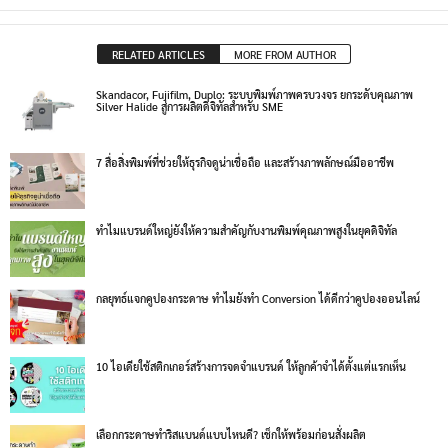
RELATED ARTICLES
MORE FROM AUTHOR
Skandacor, Fujifilm, Duplo: ระบบพิมพ์ภาพครบวงจร ยกระดับคุณภาพ
Silver Halide สู่การผลิตดิจิทัลสำหรับ SME
7 สื่อสิ่งพิมพ์ที่ช่วยให้ธุรกิจดูน่าเชื่อถือ และสร้างภาพลักษณ์มืออาชีพ
ทำไมแบรนด์ใหญ่ยังให้ความสำคัญกับงานพิมพ์คุณภาพสูงในยุคดิจิทัล
กลยุทธ์แจกคูปองกระดาษ ทำไมยังทำ Conversion ได้ดีกว่าคูปองออนไลน์
10 ไอเดียใช้สติกเกอร์สร้างการจดจำแบรนด์ ให้ลูกค้าจำได้ตั้งแต่แรกเห็น
เลือกกระดาษทำริสแบนด์แบบไหนดี? เช็กให้พร้อมก่อนสั่งผลิต