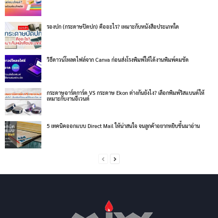
รองปก (กระดาษปิดปก) คืออะไร? เหมาะกับหนังสือประเภทใด
วิธีดาวน์โหลดไฟล์จาก Canva ก่อนส่งโรงพิมพ์ให้ได้งานพิมพ์คมชัด
กระดาษอาร์ตการ์ด VS กระดาษ Ekon ต่างกันยังไง? เลือกพิมพ์ริสแบนด์ให้
เหมาะกับงานอีเวนต์
5 เทคนิคออกแบบ Direct Mail ให้น่าสนใจ จนลูกค้าอยากหยิบขึ้นมาอ่าน