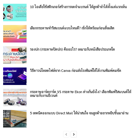
10 ไอเดียใช้สติกเกอร์สร้างการจดจำแบรนด์ ให้ลูกค้าจำได้ตั้งแต่แรกเห็น
เลือกกระดาษทำริสแบนด์แบบไหนดี? เช็กให้พร้อมก่อนสั่งผลิต
รองปก (กระดาษปิดปก) คืออะไร? เหมาะกับหนังสือประเภทใด
วิธีดาวน์โหลดไฟล์จาก Canva ก่อนส่งโรงพิมพ์ให้ได้งานพิมพ์คมชัด
กระดาษอาร์ตการ์ด VS กระดาษ Ekon ต่างกันยังไง? เลือกพิมพ์ริสแบนด์ให้
เหมาะกับงานอีเวนต์
5 เทคนิคออกแบบ Direct Mail ให้น่าสนใจ จนลูกค้าอยากหยิบขึ้นมาอ่าน