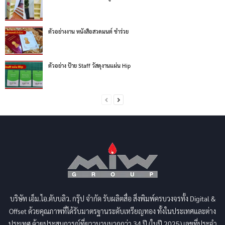
ตัวอย่างงาน หนังสือสวดมนต์ ชำร่วย
ตัวอย่าง ป้าย Staff วัสดุงานแผ่น Hip
บริษัท เอ็ม.ไอ.ดับบลิว. กรุ๊ป จำกัด รับผลิตสื่อ สิ่งพิมพ์ครบวงจรทั้ง Digital &
Offset ด้วยคุณภาพที่ได้รับมาตรฐานระดับเหรียญทอง ทั้งในประเทศและต่าง
ประเทศ ด้วยประสบการณ์ที่ยาวนานมากกว่า 34 ปี (ในปี 2025) เลขที่ประจำ