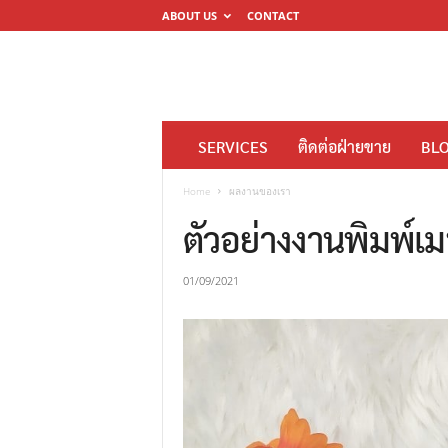
ABOUT US
CONTACT
โ
SERVICES
ติดต่อฝ่ายขาย
BL
ร
ง
Home
ผลงานของเรา
พิ
ตัวอย่างงานพิมพ์เ
ม
พ์
01/09/2021
ดิ
จิ
ต
อ
ล
M