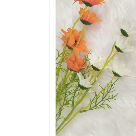
.
I
.
W
.
G
r
o
u
p