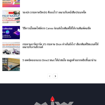
รองปก (กระดาษปิดปก) คืออะไร? เหมาะกับหนังสือประเภทใด
วิธีดาวน์โหลดไฟล์จาก Canva ก่อนส่งโรงพิมพ์ให้ได้งานพิมพ์คมชัด
กระดาษอาร์ตการ์ด VS กระดาษ Ekon ต่างกันยังไง? เลือกพิมพ์ริสแบนด์ให้
เหมาะกับงานอีเวนต์
5 เทคนิคออกแบบ Direct Mail ให้น่าสนใจ จนลูกค้าอยากหยิบขึ้นมาอ่าน