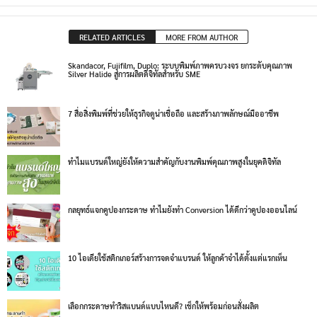
RELATED ARTICLES
MORE FROM AUTHOR
Skandacor, Fujifilm, Duplo: ระบบพิมพ์ภาพครบวงจร ยกระดับคุณภาพ
Silver Halide สู่การผลิตดิจิทัลสำหรับ SME
7 สื่อสิ่งพิมพ์ที่ช่วยให้ธุรกิจดูน่าเชื่อถือ และสร้างภาพลักษณ์มืออาชีพ
ทำไมแบรนด์ใหญ่ยังให้ความสำคัญกับงานพิมพ์คุณภาพสูงในยุคดิจิทัล
กลยุทธ์แจกคูปองกระดาษ ทำไมยังทำ Conversion ได้ดีกว่าคูปองออนไลน์
10 ไอเดียใช้สติกเกอร์สร้างการจดจำแบรนด์ ให้ลูกค้าจำได้ตั้งแต่แรกเห็น
เลือกกระดาษทำริสแบนด์แบบไหนดี? เช็กให้พร้อมก่อนสั่งผลิต