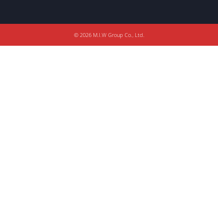
© 2026 M.I.W Group Co., Ltd.