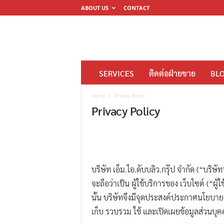
ABOUT US
CONTACT
โ
SERVICES
ติดต่อฝ่ายขาย
BL
ร
ง
Home
Privacy Policy
Privacy Policy
พิ
ม
พ์
ดิ
จิ
บริษัท เอ็ม.ไอ.ดับบลิว.กรุ๊ป จำกัด (“บริษั
ต
จะถือว่าเป็น ผู้ใช้บริการของ เว็บไซต์ (“ผ
อ
นั้น บริษัทจึงมีจุดประสงค์ประกาศนโยบายคุ้
ล
เก็บ รวบรวม ใช้ และเปิดเผยข้อมูลส่วนบุคค
M