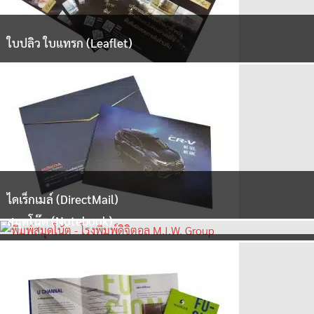
ใบปลิว ใบแทรก (Leaflet)
ไดเร็กเมล์ (DirectMail)
สมุดโน๊ต (Notebook)