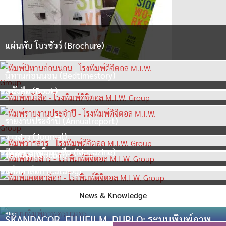
แผ่นพับ โบรชัวร์ (Brochure)
นิทานก่อนนอน (Bedtimestory)
หนังสือ (Book)
รายงานประจำปี (Annualreport)
วารสาร (Journal)
นิตยสาร แม็กกาซีน (Magazine)
Tent Card
ป้ายเด้ง (Wobble)
แค็ตตาล็อก (Catalog)
News & Knowledge
Blog
SKANDACOR, FUJIFILM, DUPLO: ระบบพิมพ์ภาพ