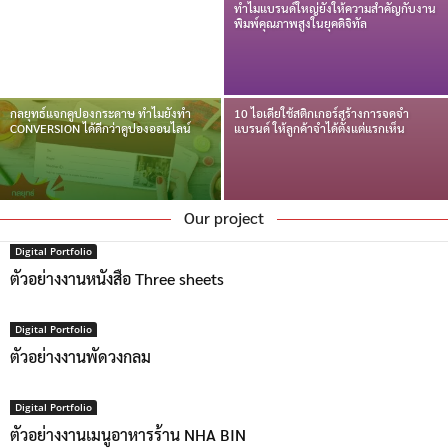
7 สื่อสิ่งพิมพ์ที่ช่วยให้ธุรกิจดูน่าเชื่อถือ
ครบวงจร ยกระดับคุณภาพ SILVER HALIDE สู่การ
ทำไมแบรนด์ใหญ่ยังให้ความสำคัญกับงาน
และสร้างภาพลักษณ์มืออาชีพ
พิมพ์คุณภาพสูงในยุคดิจิทัล
ผลิตดิจิทัลสำหรับ SME
กลยุทธ์แจกคูปองกระดาษ ทำไมยังทำ
10 ไอเดียใช้สติกเกอร์สร้างการจดจำ
CONVERSION ได้ดีกว่าคูปองออนไลน์
แบรนด์ ให้ลูกค้าจำได้ตั้งแต่แรกเห็น
Our project
Digital Portfolio
ตัวอย่างงานหนังสือ Three sheets
Digital Portfolio
ตัวอย่างงานพัดวงกลม
Digital Portfolio
ตัวอย่างงานเมนูอาหารร้าน NHA BIN