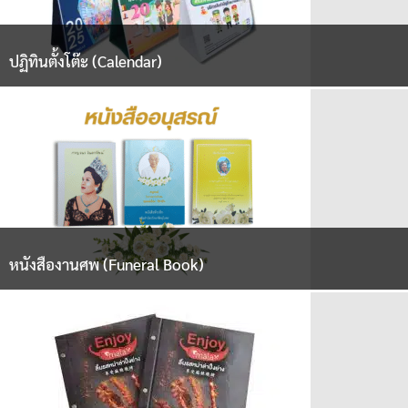
ปฏิทินตั้งโต๊ะ (Calendar)
หนังสืองานศพ (Funeral Book)