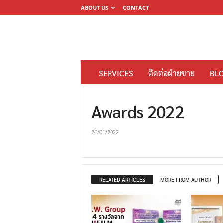
ABOUT US
CONTACT
โ
SERVICES
ติดต่อฝ่ายขาย
BL
ร
ง
Awards 2022
พิ
ม
26/01/2022
พ์
ดิ
จิ
ต
RELATED ARTICLES
MORE FROM AUTHOR
อ
ล
M