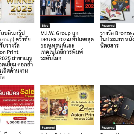
Blog
Featured
ับบลิว.กรุ๊ป
M.I.W. Group บุก
รางวัล Bronze
Group) คว้าชัย
DRUPA 2024! อัปเดตสุด
ในประเภท หนัง
รับรางวัล
ยอดเทรนด์และ
นิตยสาร
on Print
เทคโนโลยีการพิมพ์
2025 สาขาเมนู
ระดับโลก
ดเยี่ยม ตอกย้ำ
นเลิศด้านงาน
ทัล
Featured
Featured