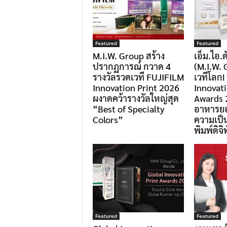
.
I
.
Featured
Featured
W
M.I.W. Group สร้าง
เอ็ม.ไอ.ด
ปรากฏการณ์ กวาด 4
(M.I.W. 
.
รางวัลรวดเวที FUJIFILM
เวทีโลก! 
G
Innovation Print 2026
Innovati
r
ผงาดคว้ารางวัลใหญ่สุด
Awards 
“Best of Specialty
อาหารยอ
o
Colors”
ความเป็
u
พิมพ์ดิจิ
p
Featured
Featured