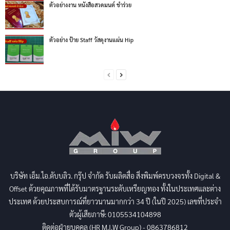
ตัวอย่างงาน หนังสือสวดมนต์ ชำร่วย
ตัวอย่าง ป้าย Staff วัสดุงานแผ่น Hip
บริษัท เอ็ม.ไอ.ดับบลิว. กรุ๊ป จำกัด รับผลิตสื่อ สิ่งพิมพ์ครบวงจรทั้ง Digital &
Offset ด้วยคุณภาพที่ได้รับมาตรฐานระดับเหรียญทอง ทั้งในประเทศและต่าง
ประเทศ ด้วยประสบการณ์ที่ยาวนานมากกว่า 34 ปี (ในปี 2025) เลขที่ประจำ
ตัวผู้เสียภาษี: 0105534104898
ติดต่อฝ่ายบุคคล (HR M.I.W Group) - 0863786812