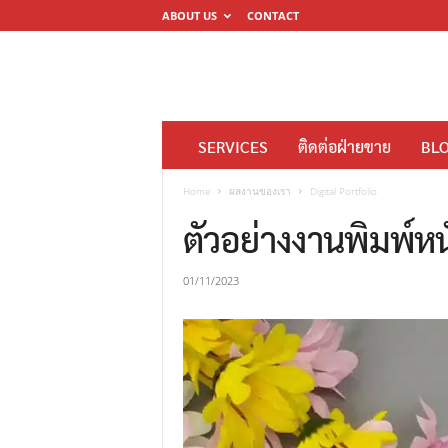
ABOUT US
CONTACT
โ
SERVICES
ติดต่อฝ่ายขาย
BL
ร
ง
Home
ผลงานของเรา
Digital Portfolio
พิ
ตัวอย่างงานพิมพ์หนั
ม
พ์
01/11/2023
ดิ
จิ
ต
อ
ล
M