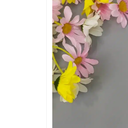
.
I
.
W
.
G
r
o
u
p