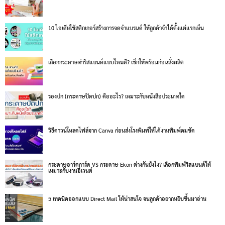
10 ไอเดียใช้สติกเกอร์สร้างการจดจำแบรนด์ ให้ลูกค้าจำได้ตั้งแต่แรกเห็น
เลือกกระดาษทำริสแบนด์แบบไหนดี? เช็กให้พร้อมก่อนสั่งผลิต
รองปก (กระดาษปิดปก) คืออะไร? เหมาะกับหนังสือประเภทใด
วิธีดาวน์โหลดไฟล์จาก Canva ก่อนส่งโรงพิมพ์ให้ได้งานพิมพ์คมชัด
กระดาษอาร์ตการ์ด VS กระดาษ Ekon ต่างกันยังไง? เลือกพิมพ์ริสแบนด์ให้
เหมาะกับงานอีเวนต์
5 เทคนิคออกแบบ Direct Mail ให้น่าสนใจ จนลูกค้าอยากหยิบขึ้นมาอ่าน