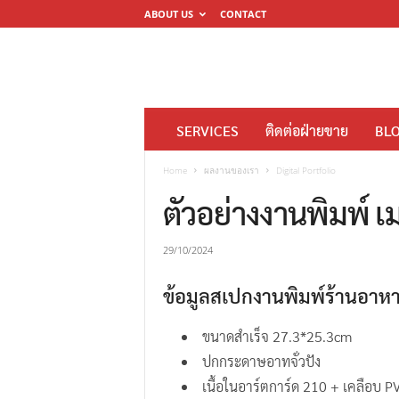
ABOUT US
CONTACT
โ
SERVICES
ติดต่อฝ่ายขาย
BL
ร
ง
Home
ผลงานของเรา
Digital Portfolio
พิ
ตัวอย่างงานพิมพ์ เ
ม
พ์
29/10/2024
ดิ
ข้อมูลสเปกงานพิมพ์ร้านอาหา
จิ
ต
ขนาดสำเร็จ 27.3*25.3cm
อ
ปกกระดาษอาทจั่วปัง
ล
เนื้อในอาร์ตการ์ด 210 + เคลือบ P
M