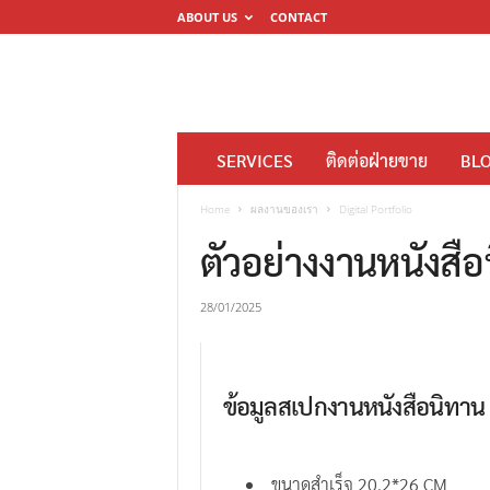
ABOUT US
CONTACT
โ
SERVICES
ติดต่อฝ่ายขาย
BL
ร
ง
Home
ผลงานของเรา
Digital Portfolio
พิ
ตัวอย่างงานหนังสื
ม
พ์
28/01/2025
ดิ
จิ
ต
ข้อมูลสเปกงานหนังสือนิทาน
อ
ล
M
ขนาดสำเร็จ 20.2*26 CM