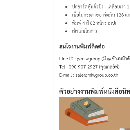
.
ปกอาร์ตหุ้มจั่วปัง +เคลือบเงา 1
I
เนื้อในกระดาษอาร์ตมัน 128 แ
.
พิมพ์ 4 สี 62 หน้ารวมปก
W
เข้าเล่มไสกาว
.
สนใจงานพิมพ์ติดต่อ
G
r
Line ID : @miwgroup (มี @ ข้างหน้า
o
Tel : 090-907-2927 (คุณกลอ์ฟ)
u
E-mail : sale@miwgroup.co.th
p
ตัวอย่างงานพิมพ์หนังสือน