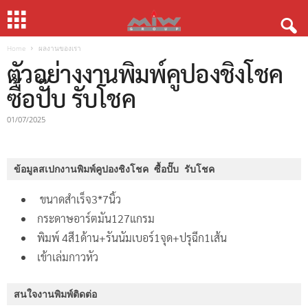
Home
ผลงานของเรา
ตัวอย่างงานพิมพ์คูปองชิงโชค
ซื้อปั๊บ รับโชค
01/07/2025
ข้อมูลสเปกงานพิมพ์คูปองชิงโชค ซื้อปั๊บ รับโชค
ขนาดสำเร็จ3*7นิ้ว
กระดาษอาร์ตมัน127แกรม
พิมพ์ 4สี1ด้าน+รันนัมเบอร์1จุด+ปรุฉีก1เส้น
เข้าเล่มกาวหัว
สนใจงานพิมพ์ติดต่อ