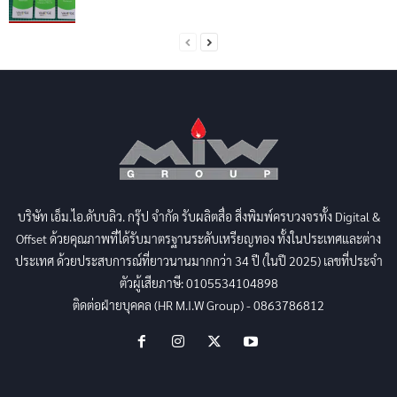
บริษัท เอ็ม.ไอ.ดับบลิว. กรุ๊ป จำกัด รับผลิตสื่อ สิ่งพิมพ์ครบวงจรทั้ง Digital &
Offset ด้วยคุณภาพที่ได้รับมาตรฐานระดับเหรียญทอง ทั้งในประเทศและต่าง
ประเทศ ด้วยประสบการณ์ที่ยาวนานมากกว่า 34 ปี (ในปี 2025) เลขที่ประจำ
ตัวผู้เสียภาษี: 0105534104898
ติดต่อฝ่ายบุคคล (HR M.I.W Group) - 0863786812