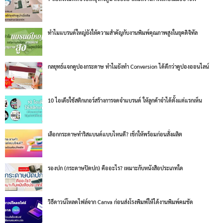
ทำไมแบรนด์ใหญ่ยังให้ความสำคัญกับงานพิมพ์คุณภาพสูงในยุคดิจิทัล
กลยุทธ์แจกคูปองกระดาษ ทำไมยังทำ Conversion ได้ดีกว่าคูปองออนไลน์
10 ไอเดียใช้สติกเกอร์สร้างการจดจำแบรนด์ ให้ลูกค้าจำได้ตั้งแต่แรกเห็น
เลือกกระดาษทำริสแบนด์แบบไหนดี? เช็กให้พร้อมก่อนสั่งผลิต
รองปก (กระดาษปิดปก) คืออะไร? เหมาะกับหนังสือประเภทใด
วิธีดาวน์โหลดไฟล์จาก Canva ก่อนส่งโรงพิมพ์ให้ได้งานพิมพ์คมชัด