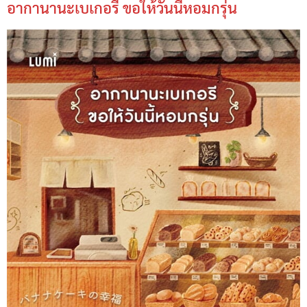
อากานานะเบเกอรี ขอให้วันนี้หอมกรุ่น