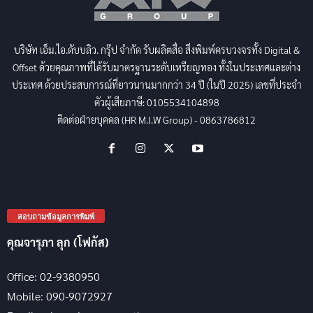
บริษัท เอ็ม.ไอ.ดับบลิว. กรุ๊ป จำกัด รับผลิตสื่อ สิ่งพิมพ์ครบวงจรทั้ง Digital &
Offset ด้วยคุณภาพที่ได้รับมาตรฐานระดับเหรียญทอง ทั้งในประเทศและต่าง
ประเทศ ด้วยประสบการณ์ที่ยาวนานมากกว่า 34 ปี (ในปี 2025) เลขที่ประจำ
ตัวผู้เสียภาษี: 0105534104898
ติดต่อฝ่ายบุคคล (HR M.I.W Group) - 0863786812
สอบถามข้อมูลการพิมพ์
คุณจารุภา ลุก (โฟกัส)
Office: 02-9380950
Mobile: 090-9072927