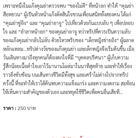
เพราะหนึ่งในแก๊งคุณย่าตรวจพบ “ของไม่ดี” ที่หน้าอก ทำให้ “คุณย่า
สือหยวน” ผู้เป็นหัวหน้าแก๊งตัดสินใจชวนเพื่อนสนิททั้งสองคน ได้แก่
“คุณย่าซู่อิง” และ “คุณย่าอาจู” ไปเที่ยวด้วยกันแบบลับ ๆ เพื่อปลอบ
ใจ และ “อำลาหน้าอก” ของคุณย่าอาจู ทว่าทริปที่ควรเป็นความลับ
ของแก๊งคุณย่ากลับไม่ลับ ด้วยไหวพริบของ “เด็กหญิงข่ายถิง” ผู้ฉลาด
หลักแหลม…ทริปต่างวัยของแก๊งคุณย่า และเด็กหญิงจึงเริ่มต้นขึ้น เมื่อ
วันเดินทางมาถึงทุกคนก็ต้องตกใจที่มี “บุคคลปริศนา” ผู้เก็บความ
รู้สึกน้อยเนื้อต่ำใจเอาไว้มานานโผล่มาในนาทีสุดท้าย และทำให้เรื่อง
ราวยิ่งซับซ้อน บนเส้นทางชีวิตมีทั้งสุข และเศร้าไม่ต่างไปจากทริป
ครั้งนี้ ที่จะทำให้เราได้ค้นพบความแข็งแกร่ง และความงดงาม สะท้อน
ให้เห็นความสำคัญของตัวเอง และหยุดใช้ชีวิตเพื่อคนอื่นเสียที…
ราคา :
250 บาท