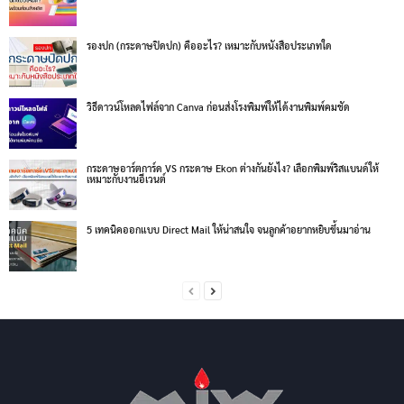
รองปก (กระดาษปิดปก) คืออะไร? เหมาะกับหนังสือประเภทใด
วิธีดาวน์โหลดไฟล์จาก Canva ก่อนส่งโรงพิมพ์ให้ได้งานพิมพ์คมชัด
กระดาษอาร์ตการ์ด VS กระดาษ Ekon ต่างกันยังไง? เลือกพิมพ์ริสแบนด์ให้
เหมาะกับงานอีเวนต์
5 เทคนิคออกแบบ Direct Mail ให้น่าสนใจ จนลูกค้าอยากหยิบขึ้นมาอ่าน