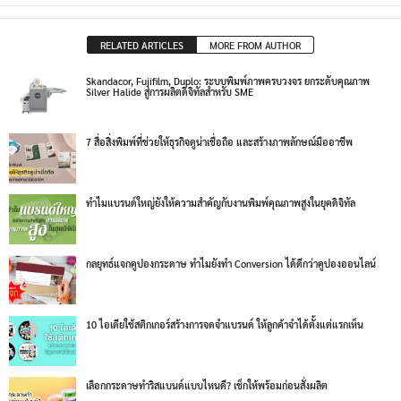
RELATED ARTICLES
MORE FROM AUTHOR
Skandacor, Fujifilm, Duplo: ระบบพิมพ์ภาพครบวงจร ยกระดับคุณภาพ
Silver Halide สู่การผลิตดิจิทัลสำหรับ SME
7 สื่อสิ่งพิมพ์ที่ช่วยให้ธุรกิจดูน่าเชื่อถือ และสร้างภาพลักษณ์มืออาชีพ
ทำไมแบรนด์ใหญ่ยังให้ความสำคัญกับงานพิมพ์คุณภาพสูงในยุคดิจิทัล
กลยุทธ์แจกคูปองกระดาษ ทำไมยังทำ Conversion ได้ดีกว่าคูปองออนไลน์
10 ไอเดียใช้สติกเกอร์สร้างการจดจำแบรนด์ ให้ลูกค้าจำได้ตั้งแต่แรกเห็น
เลือกกระดาษทำริสแบนด์แบบไหนดี? เช็กให้พร้อมก่อนสั่งผลิต