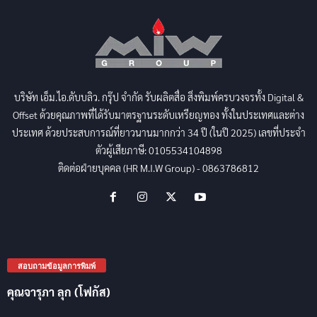
บริษัท เอ็ม.ไอ.ดับบลิว. กรุ๊ป จำกัด รับผลิตสื่อ สิ่งพิมพ์ครบวงจรทั้ง Digital &
Offset ด้วยคุณภาพที่ได้รับมาตรฐานระดับเหรียญทอง ทั้งในประเทศและต่าง
ประเทศ ด้วยประสบการณ์ที่ยาวนานมากกว่า 34 ปี (ในปี 2025) เลขที่ประจำ
ตัวผู้เสียภาษี: 0105534104898
ติดต่อฝ่ายบุคคล (HR M.I.W Group) - 0863786812
สอบถามข้อมูลการพิมพ์
คุณจารุภา ลุก (โฟกัส)