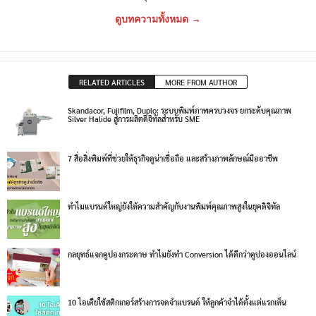
ดูบทความทั้งหมด →
RELATED ARTICLES
MORE FROM AUTHOR
Skandacor, Fujifilm, Duplo: ระบบพิมพ์ภาพครบวงจร ยกระดับคุณภาพ
Silver Halide สู่การผลิตดิจิทัลสำหรับ SME
7 สื่อสิ่งพิมพ์ที่ช่วยให้ธุรกิจดูน่าเชื่อถือ และสร้างภาพลักษณ์มืออาชีพ
ทำไมแบรนด์ใหญ่ยังให้ความสำคัญกับงานพิมพ์คุณภาพสูงในยุคดิจิทัล
กลยุทธ์แจกคูปองกระดาษ ทำไมยังทำ Conversion ได้ดีกว่าคูปองออนไลน์
10 ไอเดียใช้สติกเกอร์สร้างการจดจำแบรนด์ ให้ลูกค้าจำได้ตั้งแต่แรกเห็น