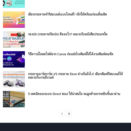
เลือกกระดาษทำริสแบนด์แบบไหนดี? เช็กให้พร้อมก่อนสั่งผลิต
รองปก (กระดาษปิดปก) คืออะไร? เหมาะกับหนังสือประเภทใด
วิธีดาวน์โหลดไฟล์จาก Canva ก่อนส่งโรงพิมพ์ให้ได้งานพิมพ์คมชัด
กระดาษอาร์ตการ์ด VS กระดาษ Ekon ต่างกันยังไง? เลือกพิมพ์ริสแบนด์ให้
เหมาะกับงานอีเวนต์
5 เทคนิคออกแบบ Direct Mail ให้น่าสนใจ จนลูกค้าอยากหยิบขึ้นมาอ่าน