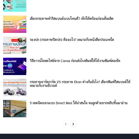
เลือกกระดาษทำริสแบนด์แบบไหนดี? เช็กให้พร้อมก่อนสั่งผลิต
รองปก (กระดาษปิดปก) คืออะไร? เหมาะกับหนังสือประเภทใด
วิธีดาวน์โหลดไฟล์จาก Canva ก่อนส่งโรงพิมพ์ให้ได้งานพิมพ์คมชัด
กระดาษอาร์ตการ์ด VS กระดาษ Ekon ต่างกันยังไง? เลือกพิมพ์ริสแบนด์ให้
เหมาะกับงานอีเวนต์
5 เทคนิคออกแบบ Direct Mail ให้น่าสนใจ จนลูกค้าอยากหยิบขึ้นมาอ่าน