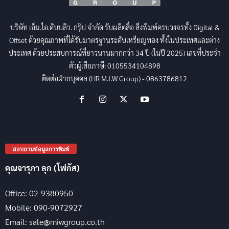
บริษัท เอ็ม.ไอ.ดับบลิว. กรุ๊ป จำกัด รับผลิตสื่อ สิ่งพิมพ์ครบวงจรทั้ง Digital &
Offset ด้วยคุณภาพที่ได้รับมาตรฐานระดับเหรียญทอง ทั้งในประเทศและต่าง
ประเทศ ด้วยประสบการณ์ที่ยาวนานมากกว่า 34 ปี (ในปี 2025) เลขที่ประจำ
ตัวผู้เสียภาษี: 0105534104898
ติดต่อฝ่ายบุคคล (HR M.I.W Group) - 0863786812
สอบถามข้อมูลการพิมพ์
คุณจารุภา ลุก (โฟกัส)
Office: 02-9380950
Mobile: 090-9072927
Email: sale@miwgroup.co.th