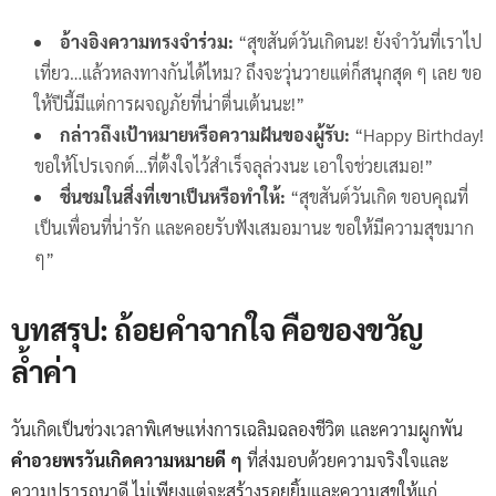
อ้างอิงความทรงจำร่วม:
“สุขสันต์วันเกิดนะ! ยังจำวันที่เราไป
เที่ยว…แล้วหลงทางกันได้ไหม? ถึงจะวุ่นวายแต่ก็สนุกสุด ๆ เลย ขอ
ให้ปีนี้มีแต่การผจญภัยที่น่าตื่นเต้นนะ!”
กล่าวถึงเป้าหมายหรือความฝันของผู้รับ:
“Happy Birthday!
ขอให้โปรเจกต์…ที่ตั้งใจไว้สำเร็จลุล่วงนะ เอาใจช่วยเสมอ!”
ชื่นชมในสิ่งที่เขาเป็นหรือทำให้:
“สุขสันต์วันเกิด ขอบคุณที่
เป็นเพื่อนที่น่ารัก และคอยรับฟังเสมอมานะ ขอให้มีความสุขมาก
ๆ”
บทสรุป: ถ้อยคำจากใจ คือของขวัญ
ล้ำค่า
วันเกิดเป็นช่วงเวลาพิเศษแห่งการเฉลิมฉลองชีวิต และความผูกพัน
คำอวยพรวันเกิดความหมายดี ๆ
ที่ส่งมอบด้วยความจริงใจและ
ความปรารถนาดี ไม่เพียงแต่จะสร้างรอยยิ้มและความสุขให้แก่