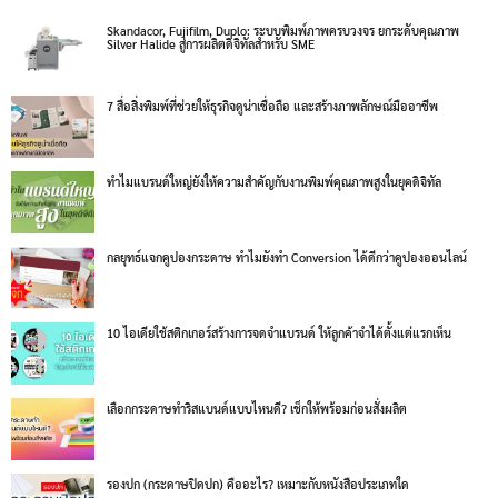
Skandacor, Fujifilm, Duplo: ระบบพิมพ์ภาพครบวงจร ยกระดับคุณภาพ
Silver Halide สู่การผลิตดิจิทัลสำหรับ SME
7 สื่อสิ่งพิมพ์ที่ช่วยให้ธุรกิจดูน่าเชื่อถือ และสร้างภาพลักษณ์มืออาชีพ
ทำไมแบรนด์ใหญ่ยังให้ความสำคัญกับงานพิมพ์คุณภาพสูงในยุคดิจิทัล
กลยุทธ์แจกคูปองกระดาษ ทำไมยังทำ Conversion ได้ดีกว่าคูปองออนไลน์
10 ไอเดียใช้สติกเกอร์สร้างการจดจำแบรนด์ ให้ลูกค้าจำได้ตั้งแต่แรกเห็น
เลือกกระดาษทำริสแบนด์แบบไหนดี? เช็กให้พร้อมก่อนสั่งผลิต
รองปก (กระดาษปิดปก) คืออะไร? เหมาะกับหนังสือประเภทใด