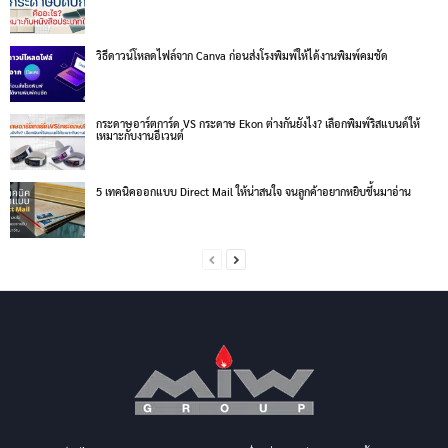
วิธีดาวน์โหลดไฟล์จาก Canva ก่อนส่งโรงพิมพ์ให้ได้งานพิมพ์คมชัด
กระดาษอาร์ตการ์ด VS กระดาษ Ekon ต่างกันยังไง? เลือกพิมพ์ริสแบนด์ให้
เหมาะกับงานอีเวนต์
5 เทคนิคออกแบบ Direct Mail ให้น่าสนใจ จนลูกค้าอยากหยิบขึ้นมาอ่าน