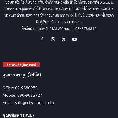
บริษัท เอ็ม.ไอ.ดับบลิว. กรุ๊ป จำกัด รับผลิตสื่อ สิ่งพิมพ์ครบวงจรทั้ง Digital &
Offset ด้วยคุณภาพที่ได้รับมาตรฐานระดับเหรียญทอง ทั้งในประเทศและต่าง
ประเทศ ด้วยประสบการณ์ที่ยาวนานมากกว่า 34 ปี (ในปี 2025) เลขที่ประจำ
ตัวผู้เสียภาษี: 0105534104898
ติดต่อฝ่ายบุคคล (HR M.I.W Group) - 0863786812
สอบถามข้อมูลการพิมพ์
คุณจารุภา ลุก (โฟกัส)
Office: 02-9380950
Mobile: 090-9072927
Email: sale@miwgroup.co.th
คุณชมัยพร (แนน)