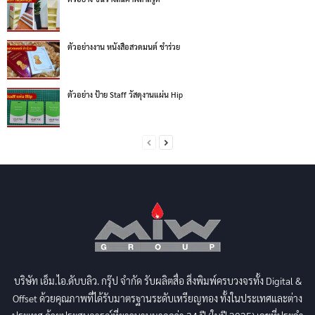
ตัวอย่างงาน หนังสือสวดมนต์ ชำร่วย
ตัวอย่าง ป้าย Staff วัสดุงานแผ่น Hip
บริษัท เอ็ม.ไอ.ดับบลิว. กรุ๊ป จำกัด รับผลิตสื่อ สิ่งพิมพ์ครบวงจรทั้ง Digital &
Offset ด้วยคุณภาพที่ได้รับมาตรฐานระดับเหรียญทอง ทั้งในประเทศและต่าง