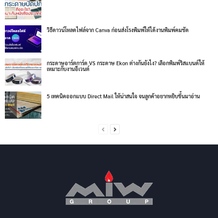
วิธีดาวน์โหลดไฟล์จาก Canva ก่อนส่งโรงพิมพ์ให้ได้งานพิมพ์คมชัด
กระดาษอาร์ตการ์ด VS กระดาษ Ekon ต่างกันยังไง? เลือกพิมพ์ริสแบนด์ให้
เหมาะกับงานอีเวนต์
5 เทคนิคออกแบบ Direct Mail ให้น่าสนใจ จนลูกค้าอยากหยิบขึ้นมาอ่าน