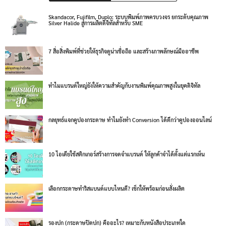
Skandacor, Fujifilm, Duplo: ระบบพิมพ์ภาพครบวงจร ยกระดับคุณภาพ
Silver Halide สู่การผลิตดิจิทัลสำหรับ SME
7 สื่อสิ่งพิมพ์ที่ช่วยให้ธุรกิจดูน่าเชื่อถือ และสร้างภาพลักษณ์มืออาชีพ
ทำไมแบรนด์ใหญ่ยังให้ความสำคัญกับงานพิมพ์คุณภาพสูงในยุคดิจิทัล
กลยุทธ์แจกคูปองกระดาษ ทำไมยังทำ Conversion ได้ดีกว่าคูปองออนไลน์
10 ไอเดียใช้สติกเกอร์สร้างการจดจำแบรนด์ ให้ลูกค้าจำได้ตั้งแต่แรกเห็น
เลือกกระดาษทำริสแบนด์แบบไหนดี? เช็กให้พร้อมก่อนสั่งผลิต
รองปก (กระดาษปิดปก) คืออะไร? เหมาะกับหนังสือประเภทใด