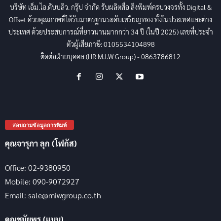
บริษัท เอ็ม.ไอ.ดับบลิว. กรุ๊ป จำกัด รับผลิตสื่อ สิ่งพิมพ์ครบวงจรทั้ง Digital &
Offset ด้วยคุณภาพที่ได้รับมาตรฐานระดับเหรียญทอง ทั้งในประเทศและต่าง
ประเทศ ด้วยประสบการณ์ที่ยาวนานมากกว่า 34 ปี (ในปี 2025) เลขที่ประจำ
ตัวผู้เสียภาษี: 0105534104898
ติดต่อฝ่ายบุคคล (HR M.I.W Group) - 0863786812
สอบถามข้อมูลการพิมพ์
คุณจารุภา ลุก (โฟกัส)
Office: 02-9380950
Mobile: 090-9072927
Email: sale@miwgroup.co.th
คุณชมัยพร (แนน)