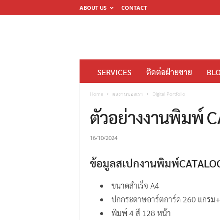
ABOUT US
CONTACT
โ
SERVICES
ติดต่อฝ่ายขาย
BL
ร
ง
Home
ผลงานของเรา
Digital Portfolio
พิ
ตัวอย่างงานพิมพ
ม
พ์
16/10/2024
ดิ
ข้อมูลสเปกงานพิมพ์CATAL
จิ
ต
ขนาดสำเร็จ A4
อ
ปกกระดาษอาร์ตการ์ด 260 แกรม+ เ
ล
พิมพ์ 4 สี 128 หน้า
M