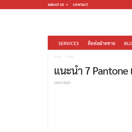
ABOUT US
CONTACT
โ
SERVICES
ติดต่อฝ่ายขาย
BL
ร
ง
Home
Blog
พิ
แนะนำ 7 Pantone เ
ม
พ์
23/01/2023
ดิ
จิ
ต
อ
ล
M