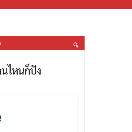
า
านไหนก็ปัง