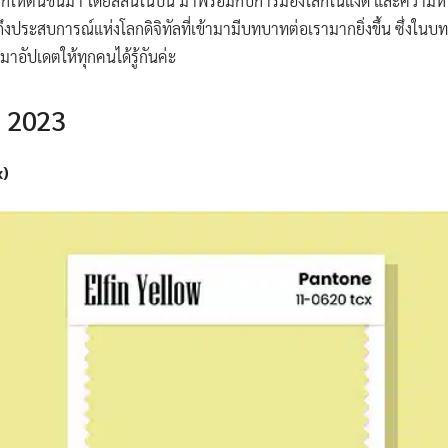
ุกให้ตื่นขึ้นมา โดยสีสันในปีนี้ มาพร้อมกับการมองโลกในแง่ดี และความ
ถึงประสบการณ์แห่งโลกดิจิทัลที่เข้ามามีบทบาทต่อเรามากยิ่งขึ้น ซึ่งใ
มาอัปเดตให้ทุกคนได้รู้กันค่ะ
ี 2023
x)