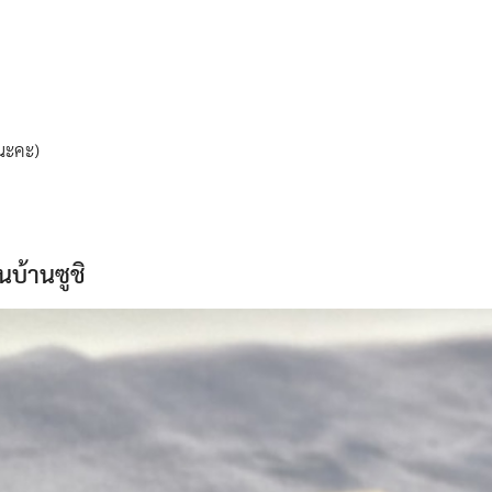
ยนะคะ)
นบ้านซูชิ