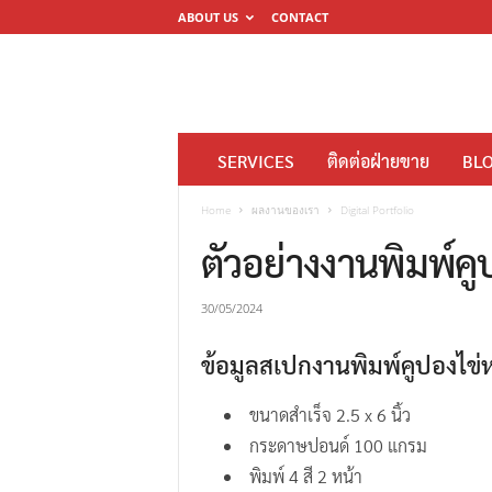
ABOUT US
CONTACT
โ
SERVICES
ติดต่อฝ่ายขาย
BL
ร
ง
Home
ผลงานของเรา
Digital Portfolio
พิ
ตัวอย่างงานพิมพ์คู
ม
พ์
30/05/2024
ดิ
ข้อมูลสเปกงานพิมพ์คูปองไข่ห
จิ
ต
ขนาดสำเร็จ 2.5 x 6 นิ้ว
อ
กระดาษปอนด์ 100 แกรม
ล
พิมพ์ 4 สี 2 หน้า
M