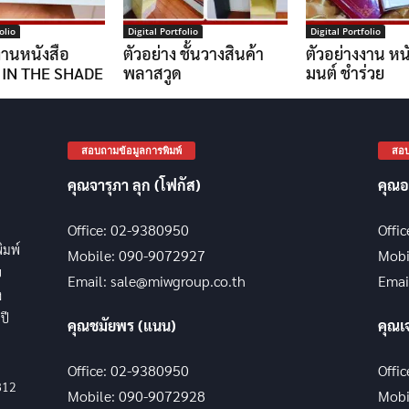
olio
Digital Portfolio
Digital Portfolio
งานหนังสือ
ตัวอย่าง ชั้นวางสินค้า
ตัวอย่างงาน หน
 IN THE SHADE
พลาสวูด
มนต์ ชำร่วย
สอบถามข้อมูลการพิมพ์
สอบ
คุณจารุภา ลุก (โฟกัส)
คุณอ
Office: 02-9380950
Offi
พิมพ์
Mobile: 090-9072927
Mobi
บ
Email: sale@miwgroup.co.th
Emai
ง
ปี
คุณชมัยพร (แนน)
คุณเ
Office: 02-9380950
Offi
812
Mobile: 090-9072928
Mobi