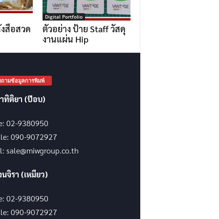
Digital Portfolio
ังสือสวด
ตัวอย่าง ป้าย Staff วัสดุ
งานแผ่น Hip
ถามข้อมูลการพิมพ์
าทิติยา (ป๊อบ)
ce: 02-9380950
le: 090-9072927
l: sale@miwgroup.co.th
จนจิรา (เหมียว)
ce: 02-9380950
le: 090-9072927