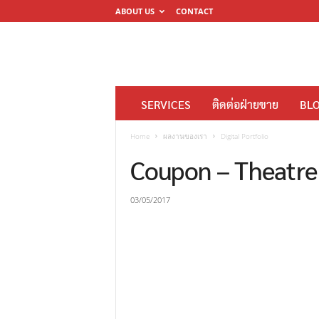
ABOUT US
CONTACT
โ
SERVICES
ติดต่อฝ่ายขาย
BL
ร
ง
Home
ผลงานของเรา
Digital Portfolio
พิ
Coupon – Theatre 
ม
พ์
03/05/2017
ดิ
จิ
ต
อ
ล
M