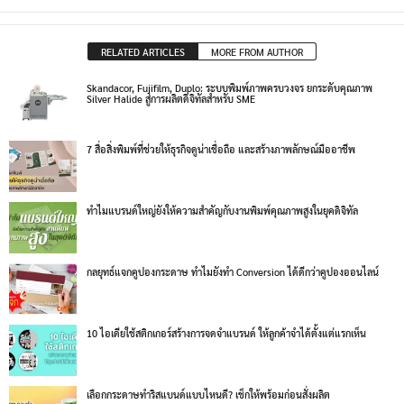
RELATED ARTICLES
MORE FROM AUTHOR
Skandacor, Fujifilm, Duplo: ระบบพิมพ์ภาพครบวงจร ยกระดับคุณภาพ
Silver Halide สู่การผลิตดิจิทัลสำหรับ SME
7 สื่อสิ่งพิมพ์ที่ช่วยให้ธุรกิจดูน่าเชื่อถือ และสร้างภาพลักษณ์มืออาชีพ
ทำไมแบรนด์ใหญ่ยังให้ความสำคัญกับงานพิมพ์คุณภาพสูงในยุคดิจิทัล
กลยุทธ์แจกคูปองกระดาษ ทำไมยังทำ Conversion ได้ดีกว่าคูปองออนไลน์
10 ไอเดียใช้สติกเกอร์สร้างการจดจำแบรนด์ ให้ลูกค้าจำได้ตั้งแต่แรกเห็น
เลือกกระดาษทำริสแบนด์แบบไหนดี? เช็กให้พร้อมก่อนสั่งผลิต