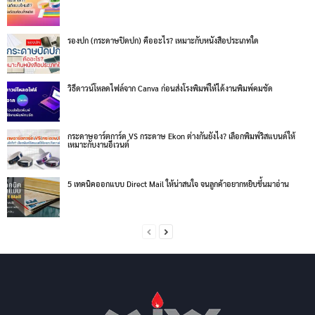
รองปก (กระดาษปิดปก) คืออะไร? เหมาะกับหนังสือประเภทใด
วิธีดาวน์โหลดไฟล์จาก Canva ก่อนส่งโรงพิมพ์ให้ได้งานพิมพ์คมชัด
กระดาษอาร์ตการ์ด VS กระดาษ Ekon ต่างกันยังไง? เลือกพิมพ์ริสแบนด์ให้
เหมาะกับงานอีเวนต์
5 เทคนิคออกแบบ Direct Mail ให้น่าสนใจ จนลูกค้าอยากหยิบขึ้นมาอ่าน