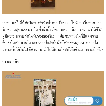
การมอบน้ำผึ้งให้เป็นของชำร่วยในงานที่อบอวลไปด้วยกลิ่นของความ
รัก ความสุข และรอยยิ้ม ซึ่งน้ำผึ้ง มีความหมายถึงการอวยพรให้ชีวิต
คู่มีความหวาน รักใคร่ปรองดองกันมากขึ้น จะทำสิ่งใดก็มีแต่ความ
รื่นเริงใจเบิกบานใจ นอกจากนี้แล้วน้ำผึ้งยังมีสรรพคุณทางยา เมื่อ
แขกเหรื่อได้รับไป ก็สามารถนำไปใช้ประโยชน์ได้อย่างมากมายอีกด้วย
กระเป๋าผ้า