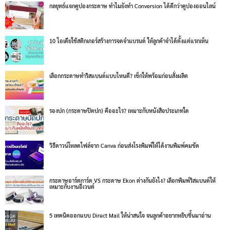
กลยุทธ์แจกคูปองกระดาษ ทำไมยังทำ Conversion ได้ดีกว่าคูปองออนไลน์
10 ไอเดียใช้สติกเกอร์สร้างการจดจำแบรนด์ ให้ลูกค้าจำได้ตั้งแต่แรกเห็น
เลือกกระดาษทำริสแบนด์แบบไหนดี? เช็กให้พร้อมก่อนสั่งผลิต
รองปก (กระดาษปิดปก) คืออะไร? เหมาะกับหนังสือประเภทใด
วิธีดาวน์โหลดไฟล์จาก Canva ก่อนส่งโรงพิมพ์ให้ได้งานพิมพ์คมชัด
กระดาษอาร์ตการ์ด VS กระดาษ Ekon ต่างกันยังไง? เลือกพิมพ์ริสแบนด์ให้
เหมาะกับงานอีเวนต์
5 เทคนิคออกแบบ Direct Mail ให้น่าสนใจ จนลูกค้าอยากหยิบขึ้นมาอ่าน