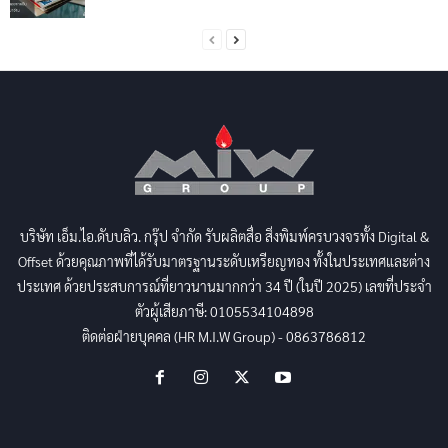
บริษัท เอ็ม.ไอ.ดับบลิว. กรุ๊ป จำกัด รับผลิตสื่อ สิ่งพิมพ์ครบวงจรทั้ง Digital &
Offset ด้วยคุณภาพที่ได้รับมาตรฐานระดับเหรียญทอง ทั้งในประเทศและต่าง
ประเทศ ด้วยประสบการณ์ที่ยาวนานมากกว่า 34 ปี (ในปี 2025) เลขที่ประจำ
ตัวผู้เสียภาษี: 0105534104898
ติดต่อฝ่ายบุคคล (HR M.I.W Group) - 0863786812