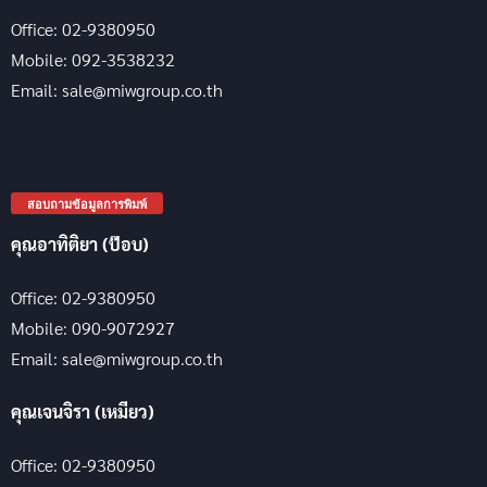
Office: 02-9380950
Mobile: 092-3538232
Email: sale@miwgroup.co.th
สอบถามข้อมูลการพิมพ์
คุณอาทิติยา (ป๊อบ)
Office: 02-9380950
Mobile: 090-9072927
Email: sale@miwgroup.co.th
คุณเจนจิรา (เหมียว)
Office: 02-9380950