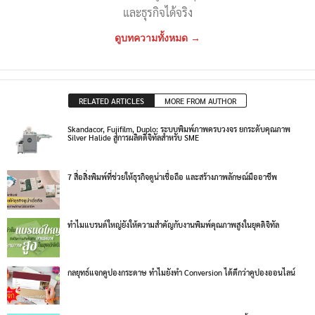
และธุรกิจได้จริง
ดูบทความทั้งหมด →
RELATED ARTICLES
MORE FROM AUTHOR
Skandacor, Fujifilm, Duplo: ระบบพิมพ์ภาพครบวงจร ยกระดับคุณภาพ
Silver Halide สู่การผลิตดิจิทัลสำหรับ SME
7 สื่อสิ่งพิมพ์ที่ช่วยให้ธุรกิจดูน่าเชื่อถือ และสร้างภาพลักษณ์มืออาชีพ
ทำไมแบรนด์ใหญ่ยังให้ความสำคัญกับงานพิมพ์คุณภาพสูงในยุคดิจิทัล
กลยุทธ์แจกคูปองกระดาษ ทำไมยังทำ Conversion ได้ดีกว่าคูปองออนไลน์