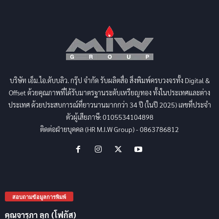
บริษัท เอ็ม.ไอ.ดับบลิว. กรุ๊ป จำกัด รับผลิตสื่อ สิ่งพิมพ์ครบวงจรทั้ง Digital &
Offset ด้วยคุณภาพที่ได้รับมาตรฐานระดับเหรียญทอง ทั้งในประเทศและต่าง
ประเทศ ด้วยประสบการณ์ที่ยาวนานมากกว่า 34 ปี (ในปี 2025) เลขที่ประจำ
ตัวผู้เสียภาษี: 0105534104898
ติดต่อฝ่ายบุคคล (HR M.I.W Group) - 0863786812
สอบถามข้อมูลการพิมพ์
คุณจารุภา ลุก (โฟกัส)