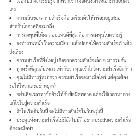
เจอคนเก่งจงเรียนรู้จากพวกเขา เจอคนงี่เง่าให้เอามาสอนตัว
เอง
ความลับของความสำเร็จคือ เตรียมตัวให้พร้อมอยู่เสมอ
สำหรับโอกาสที่จะมาถึง
การลงทุนที่ให้ผลตอบแทนดีที่สุด คือ การลงทุนในความรู้
จงทำงานหนัก ในความเงียบ! แล้วปล่อยให้ความสำเร็จเป็นตัว
ส่งเสียง
ความสำเร็จที่ยิ่งใหญ่ เกิดจากความสำเร็จเล็ก ๆ มารวมกัน
ทุกครั้งที่คุณล้มเหลว เท่ากับว่า คุณเข้าใกล้ความสำเร็จอีกก้าว
คุณไม่มีทางรู้หรอกว่า ความสำเร็จจะมาเมื่อไหร่ แต่คุณต้อง
รอให้ไหว และอย่าหยุดทำ
อย่าเสียเวลาหาข้ออ้างให้กับข้อผิดพลาด แต่จงใช้เวลาหาทาง
แก้ไขไปสู่ความสำเร็จ
ถ้าไม่เริ่มต้นวันนี้ จะไม่มีทางสำเร็จในวันพรุ่งนี้
ประตูแห่งความสำเร็จไม่มีอัตโนมัติ อยากประสบความสำเร็จ
ต้องลงมือทำ