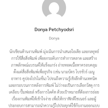
Donya Petchyodsri
Donya
นักเขียนด้านงานพิมพ์ มุ่งเน้นการนำเสนอไอเดีย และกลยุทธ์
การใช้สื่อสิ่งพิมพ์ เพื่อยกระดับการทำการตลาด และสร้าง
ภาพลักษณ์แบรนด์ให้แข็งแกร่ง ถ่ายทอดเนื้อหาครอบคลุม
ตั้งแต่สื่อสิ่งพิมพ์เพื่อธุรกิจ (เช่น นามบัตร โบรชัวร์ เมนู
อาหาร คูปองโปรโมชั่น) ไปจนถึงความรู้เชิงลึกด้านเทคนิค
และกระบวนการหลังการพิมพ์ ไม่ว่าจะเป็นการเลือกวัสดุ การ
เคลือบ ปั๊มฟอยล์ หรือการไดคัท ด้วยเป้าหมายที่ต้องการย่อย
เรื่องงานพิมพ์ให้เข้าใจง่าย เพื่อให้กราฟิกดีไซเนอร์ และผู้
ประกอบการสามารถนำความรู้ไปประยุกต์ใช้กับงานออกแบบ