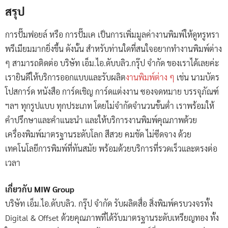
สรุป
การปั๊มฟอยล์ หรือ การปั๊มเค เป็นการเพิ่มมูลค่างานพิมพ์ให้ดูหรูหรา
พรีเมียมมากยิ่งขึ้น ดังนั้น สำหรับท่านใดที่สนใจอยากทำงานพิมพ์ต่าง
ๆ สามารถติดต่อ บริษัท เอ็ม.ไอ.ดับบลิว.กรุ๊ป จำกัด ของเราได้เลยค่ะ
เรายินดีให้บริการออกแบบและรับผลิต
งานพิมพ์ต่าง ๆ
เช่น นามบัตร
โปสการ์ด หนังสือ การ์ดเชิญ การ์ดแต่งงาน ซองจดหมาย บรรจุภัณฑ์
ฯลฯ ทุกรูปแบบ ทุกประเภท โดยไม่จำกัดจำนวนขั้นต่ำ เราพร้อมให้
คำปรึกษาและคำแนะนำ และให้บริการงานพิมพ์คุณภาพด้วย
เครื่องพิมพ์มาตรฐานระดับโลก สีสวย คมชัด ไม่ซีดจาง ด้วย
เทคโนโลยีการพิมพ์ที่ทันสมัย พร้อมด้วยบริการที่รวดเร็วและตรงต่อ
เวลา
เกี่ยวกับ MIW Group
บริษัท เอ็ม.ไอ.ดับบลิว. กรุ๊ป จำกัด รับผลิตสื่อ สิ่งพิมพ์ครบวงจรทั้ง
Digital & Offset ด้วยคุณภาพที่ได้รับมาตรฐานระดับเหรียญทอง ทั้ง