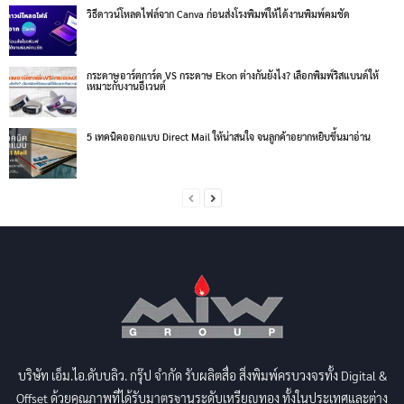
วิธีดาวน์โหลดไฟล์จาก Canva ก่อนส่งโรงพิมพ์ให้ได้งานพิมพ์คมชัด
กระดาษอาร์ตการ์ด VS กระดาษ Ekon ต่างกันยังไง? เลือกพิมพ์ริสแบนด์ให้
เหมาะกับงานอีเวนต์
5 เทคนิคออกแบบ Direct Mail ให้น่าสนใจ จนลูกค้าอยากหยิบขึ้นมาอ่าน
บริษัท เอ็ม.ไอ.ดับบลิว. กรุ๊ป จำกัด รับผลิตสื่อ สิ่งพิมพ์ครบวงจรทั้ง Digital &
Offset ด้วยคุณภาพที่ได้รับมาตรฐานระดับเหรียญทอง ทั้งในประเทศและต่าง