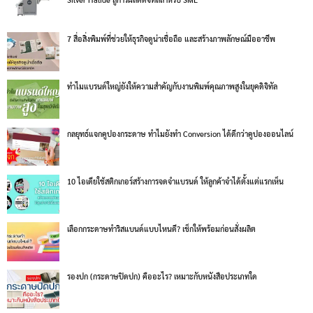
7 สื่อสิ่งพิมพ์ที่ช่วยให้ธุรกิจดูน่าเชื่อถือ และสร้างภาพลักษณ์มืออาชีพ
ทำไมแบรนด์ใหญ่ยังให้ความสำคัญกับงานพิมพ์คุณภาพสูงในยุคดิจิทัล
กลยุทธ์แจกคูปองกระดาษ ทำไมยังทำ Conversion ได้ดีกว่าคูปองออนไลน์
10 ไอเดียใช้สติกเกอร์สร้างการจดจำแบรนด์ ให้ลูกค้าจำได้ตั้งแต่แรกเห็น
เลือกกระดาษทำริสแบนด์แบบไหนดี? เช็กให้พร้อมก่อนสั่งผลิต
รองปก (กระดาษปิดปก) คืออะไร? เหมาะกับหนังสือประเภทใด