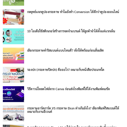
กลยุทธ์แจกคูปองกระดาษ ทำไมยังทำ Conversion ได้ดีกว่าคูปองออนไลน์
10 ไอเดียใช้สติกเกอร์สร้างการจดจำแบรนด์ ให้ลูกค้าจำได้ตั้งแต่แรกเห็น
เลือกกระดาษทำริสแบนด์แบบไหนดี? เช็กให้พร้อมก่อนสั่งผลิต
รองปก (กระดาษปิดปก) คืออะไร? เหมาะกับหนังสือประเภทใด
วิธีดาวน์โหลดไฟล์จาก Canva ก่อนส่งโรงพิมพ์ให้ได้งานพิมพ์คมชัด
กระดาษอาร์ตการ์ด VS กระดาษ Ekon ต่างกันยังไง? เลือกพิมพ์ริสแบนด์ให้
เหมาะกับงานอีเวนต์