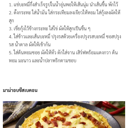
แช่บะหมี่กึ่งสำเร็จรูปในน้ำอุ่นพอให้เส้นนุ่ม นำเส้นขึ้น พักไว้
ตั้งกระทะ ใส่น้ำมัน ใส่กระเทียมลงเจียวให้หอม ใส่กุ้งลงผัดให้
สุก
เขี่ยกุ้งไว้ข้างกระทะ ใส่ไข่ ผัดให้สุกเป็นชิ้น ๆ
ใส่ข้าวและเส้นบะหมี่ ปรุงรสด้วยเครื่องปรุงรสบะหมี่ ซอสปรุง
รส น้ำตาล ผัดให้เข้ากัน
ใส่ต้นหอมซอย ผัดให้ทั่ว ตักใส่จาน เสิร์ฟพร้อมแตงกวา ต้น
หอม มะนาว และน้ำปลาพริกตามชอบ
มาม่าอบชีสเบคอน