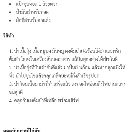
แป้งชุบทอด 1 ถ้วยตวง
น้ำมันสำหรับทอด
ผักชีสำหรับตกแต่ง
วิธีทำ
นำเนื้อกุ้ง เนื้อหมูบด มันหมู ผงต้มยำ(½ช้อนโต๊ะ) และพริก
ต้มยำ ใส่ลงในเครื่องสับบดอาหาร แล้ปั่นทุกอย่างให้เข้ากันดี
นำเนื้อกุ้งที่ปั่นเข้ากันดีแล้ว มาปั้นเป็นก้อน แล้วมาคลุกแป้งให้
ทั่ว นำไปชุบไข่แล้วคลุกเกล็ดบะหมี่กึ่งสำเร็จรูปบด
นำก้อนเนื้อมาม่าที่ทำเสร็จแล้ว ลงทอดไฟอ่อนถึงไฟปานกลาง
จนสุกดี
คลุกกับผงต้มยำที่เหลือ พร้อมเสิร์ฟ
ทอดมันบะหมี่ไก่สับ