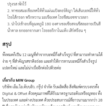
ปรุงรส พักไว้
ทาซอสมะเขือเทศให้ทั่วแผ่นแป้งตอร์ติญา ใส่เส้นบะหมี่ให้ทั่ว
โรยไส้กรอก พริกหวาน มะเขือเทศ โรยชีสมอซซาเรลลา
นำไปเข้าอบที่อุณหภูมิ 180 องศาเซลเซียสจนชีสละลายเป็นสี
น้ำตาล ยกออกจากเตา โรยออริกาโนแห้ง เสิร์ฟร้อน ๆ
สรุป
ทั้งหมดก็เป็น 12 เมนูที่ทำจากบะหมี่กึ่งสำเร็จรูป ที่สามารถทำตามได้
ง่าย ๆ ที่สำคัญรสชาติอร่อย และทำให้การทานบะหมี่กึ่งสำเร็จรูป
แปลกใหม่ และไม่น่าเบื่ออีกต่อไปด้วยค่ะ
เกี่ยวกับ MIW Group
บริษัท เอ็ม.ไอ.ดับบลิว. กรุ๊ป จำกัด รับผลิตสื่อ สิ่งพิมพ์ครบวงจรทั้ง
Digital & Offset ด้วยคุณภาพที่ได้รับมาตรฐานระดับเหรียญทอง ทั้ง
ในประเทศ และต่างประเทศ ด้วยประสบการณ์ที่ยาวนานมากกว่า 28