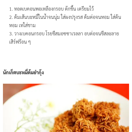
ทอดเบคอนพอเหลืองกรอบ ตักขึ้น เตรียมไว้
ต้มเส้นบะหมี่ในน้ำจนนุ่ม ใส่ผงปรุงรส ต้มต่อจนหอม ใส่ต้น
หอม เทใส่ชาม
วางเบคอนกรอบ โรยชีสมอซซาเรลลา อบต่อจนชีสละลาย
เสิร์ฟร้อน ๆ
นักเก็ตบะหมี่ต้มยำกุ้ง