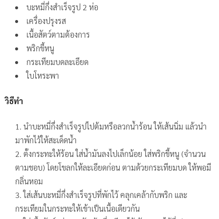
บะหมี่กึ่งสำเร็จรูป 2 ห่อ
เครื่องปรุงรส
เนื้อสัตว์ตามต้องการ
พริกขี้หนู
กระเทียมบดละเอียด
ใบโหระพา
วิธีทำ
นำบะหมี่กึ่งสำเร็จรูปไปต้มหรือลวกน้ำร้อน ให้เส้นนิ่ม แล้วนำ
มาพักไว้ให้สะเด็ดน้ำ
ตั้งกระทะให้ร้อน ใส่น้ำมันลงไปเล็กน้อย ใส่พริกขี้หนู (จำนวน
ตามชอบ) โดยโขลกให้ละเอียดก่อน ตามด้วยกระเทียมบด ให้พอมี
กลิ่นหอม
ใส่เส้นบะหมี่กึ่งสำเร็จรูปที่พักไว้ คลุกเคล้ากับพริก และ
กระเทียมในกระทะให้เข้าเป็นเนื้อเดียวกัน