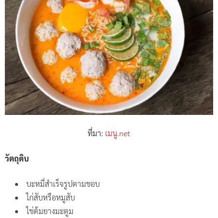
ที่มา:
เมนู.net
วัตถุดิบ
บะหมี่สำเร็จรูปตามชอบ
ไก่สับหรือหมูสับ
ไข่ต้มยางมะตูม