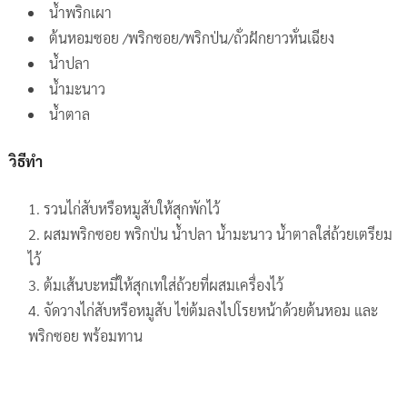
น้ำพริกเผา
ต้นหอมซอย /พริกซอย/พริกป่น/ถั่วฝักยาวหั่นเฉียง
น้ำปลา
น้ำมะนาว
น้ำตาล
วิธีทำ
รวนไก่สับหรือหมูสับให้สุกพักไว้
ผสมพริกซอย พริกป่น น้ำปลา น้ำมะนาว น้ำตาลใส่ถ้วยเตรียม
ไว้
ต้มเส้นบะหมี่ให้สุกเทใส่ถ้วยที่ผสมเครื่องไว้
จัดวางไก่สับหรือหมูสับ ไข่ต้มลงไปโรยหน้าด้วยต้นหอม และ
พริกซอย พร้อมทาน