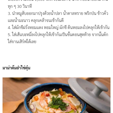
ทุก ๆ 30 วินาที
นำหมูสับออกมาปรุงด้วยน้ำปลา น้ำตาลทราย พริกป่น ข้าวคั่ว
และน้ำมะนาว คลุกเคล้าจนเข้ากันดี
ใส่ผักชีฝรั่งหอมแดง หอมใหญ่ ผักชี ต้นหอมลงไปคลุกให้เข้ากัน
ใส่เส้นบะหมี่ลงไปคลุกให้เข้ากันเป็นขั้นตอนสุดท้าย จากนั้นตัก
ใส่จานเสิร์ฟได้เลย
มาม่าต้มยำไข่ตุ๋น