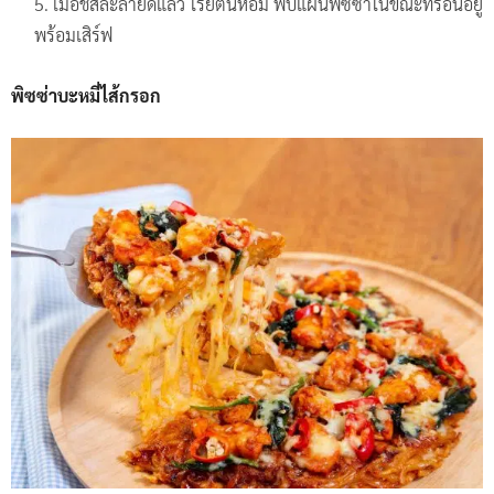
เมื่อชีสละลายดีแล้ว โรยต้นหอม พับแผ่นพิซซ่าในขณะที่ร้อนอยู่
พร้อมเสิร์ฟ
พิซซ่าบะหมี่ไส้กรอก