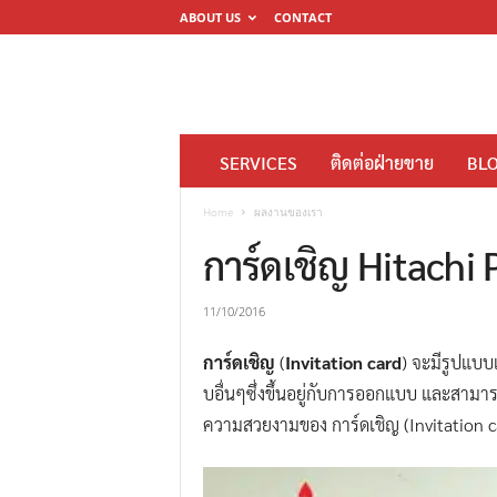
ABOUT US
CONTACT
โ
SERVICES
ติดต่อฝ่ายขาย
BL
ร
ง
Home
ผลงานของเรา
พิ
การ์ดเชิญ Hitachi
ม
พ์
11/10/2016
ดิ
การ์ดเชิญ
(
Invitation card
) จะมีรูปแบบเ
จิ
บอื่นๆซึ่งขึ้นอยู่กับการออกแบบ และสามารถเ
ต
ความสวยงามของ การ์ดเชิญ (Invitation car
อ
ล
M