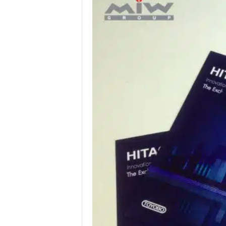
.
I
.
W
.
G
r
o
u
p