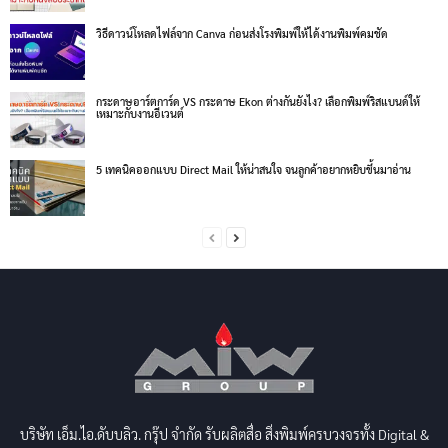
วิธีดาวน์โหลดไฟล์จาก Canva ก่อนส่งโรงพิมพ์ให้ได้งานพิมพ์คมชัด
กระดาษอาร์ตการ์ด VS กระดาษ Ekon ต่างกันยังไง? เลือกพิมพ์ริสแบนด์ให้
เหมาะกับงานอีเวนต์
5 เทคนิคออกแบบ Direct Mail ให้น่าสนใจ จนลูกค้าอยากหยิบขึ้นมาอ่าน
บริษัท เอ็ม.ไอ.ดับบลิว. กรุ๊ป จำกัด รับผลิตสื่อ สิ่งพิมพ์ครบวงจรทั้ง Digital &