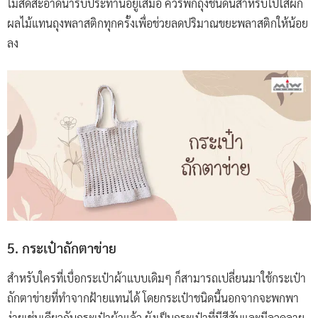
ไม้สดสะอาดน่ารับประทานอยู่เสมอ ควรพกถุงชนิดนี้สำหรับไปใส่ผัก
ผลไม้แทนถุงพลาสติกทุกครั้งเพื่อช่วยลดปริมาณขยะพลาสติกให้น้อย
ลง
5. กระเป๋าถักตาข่าย
สำหรับใครที่เบื่อกระเป๋าผ้าแบบเดิมๆ ก็สามารถเปลี่ยนมาใช้กระเป๋า
ถักตาข่ายที่ทำจากฝ้ายแทนได้ โดยกระเป๋าชนิดนี้นอกจากจะพกพา
ง่ายเช่นเดียวกับกระเป๋าผ้าแล้ว ยังเป็นกระเป๋าที่มีสีสันและมีลวดลาย