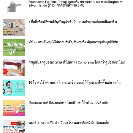
Skandacor, Fujifilm, Duplo: ระบบพิมพ์ภาพครบวงจร ยกระดับคุณภาพ
Silver Halide สู่การผลิตดิจิทัลสำหรับ SME
7 สื่อสิ่งพิมพ์ที่ช่วยให้ธุรกิจดูน่าเชื่อถือ และสร้างภาพลักษณ์มืออาชีพ
ทำไมแบรนด์ใหญ่ยังให้ความสำคัญกับงานพิมพ์คุณภาพสูงในยุคดิจิทัล
กลยุทธ์แจกคูปองกระดาษ ทำไมยังทำ Conversion ได้ดีกว่าคูปองออนไลน์
10 ไอเดียใช้สติกเกอร์สร้างการจดจำแบรนด์ ให้ลูกค้าจำได้ตั้งแต่แรกเห็น
เลือกกระดาษทำริสแบนด์แบบไหนดี? เช็กให้พร้อมก่อนสั่งผลิต
รองปก (กระดาษปิดปก) คืออะไร? เหมาะกับหนังสือประเภทใด