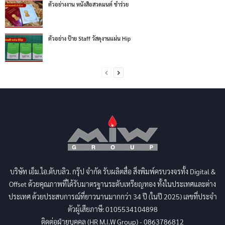
ตัวอย่างงาน หนังสือสวดมนต์ ชำร่วย
ตัวอย่าง ป้าย Staff วัสดุงานแผ่น Hip
บริษัท เอ็ม.ไอ.ดับบลิว. กรุ๊ป จำกัด รับผลิตสื่อ สิ่งพิมพ์ครบวงจรทั้ง Digital &
Offset ด้วยคุณภาพที่ได้รับมาตรฐานระดับเหรียญทอง ทั้งในประเทศและต่าง
ประเทศ ด้วยประสบการณ์ที่ยาวนานมากกว่า 34 ปี (ในปี 2025) เลขที่ประจำ
ตัวผู้เสียภาษี: 0105534104898
ติดต่อฝ่ายบุคคล (HR M.I.W Group) - 0863786812