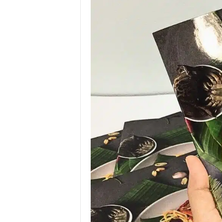
.
I
.
W
.
G
r
o
u
p