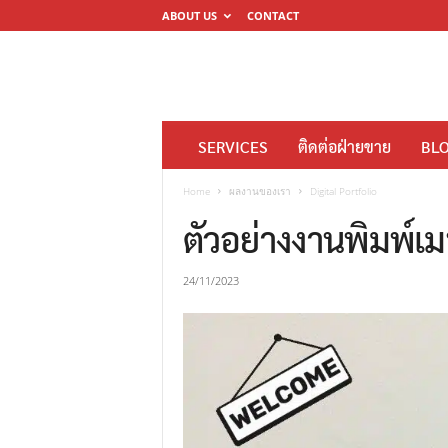
ABOUT US
CONTACT
โ
SERVICES
ติดต่อฝ่ายขาย
BL
ร
ง
Home
ผลงานของเรา
Digital Portfolio
พิ
ตัวอย่างงานพิมพ์เมน
ม
พ์
24/11/2023
ดิ
จิ
ต
อ
ล
M