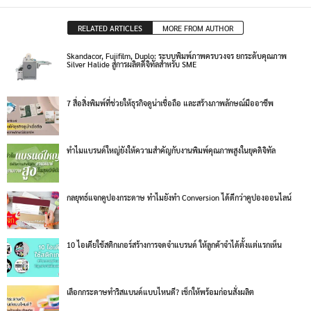
RELATED ARTICLES
MORE FROM AUTHOR
Skandacor, Fujifilm, Duplo: ระบบพิมพ์ภาพครบวงจร ยกระดับคุณภาพ
Silver Halide สู่การผลิตดิจิทัลสำหรับ SME
7 สื่อสิ่งพิมพ์ที่ช่วยให้ธุรกิจดูน่าเชื่อถือ และสร้างภาพลักษณ์มืออาชีพ
ทำไมแบรนด์ใหญ่ยังให้ความสำคัญกับงานพิมพ์คุณภาพสูงในยุคดิจิทัล
กลยุทธ์แจกคูปองกระดาษ ทำไมยังทำ Conversion ได้ดีกว่าคูปองออนไลน์
10 ไอเดียใช้สติกเกอร์สร้างการจดจำแบรนด์ ให้ลูกค้าจำได้ตั้งแต่แรกเห็น
เลือกกระดาษทำริสแบนด์แบบไหนดี? เช็กให้พร้อมก่อนสั่งผลิต